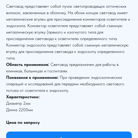
Световод представляет собой пучок светопроводящих оптических
волокон, заключенных в оболочку. На обоих концах световод имеет
металлические втулки для присоединения коннекторов осветителя и
эндоскопа. Коннектор осветителя представляет собой съемную
металлическую втулку (прямого и изогнутого типа для
присоединения световода к осветителю определенного типа.
Коннектор эндоскопа представляет собой съемную металлическую
втулку для присоединения световода к эндоскопу определенного
типа.
Область применения:
Световод предназначен для работы в
клиниках, больницах и госпиталях.
Показания к применению:
При проведении эндоскопических
операций и исследований для передачи необходимого светового
потока от осветителя к эндоскопу.
Характеристики:
Диаметр 2мм
Длина 2200мм
Цена по запросу