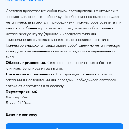
Световод представляет собой пучок светопроводящих оптических
волокон, заключенных в оболочку. На обоих концах световод имеет
металлические втулки для присоединения коннекторов осветителя и
эндоскопа. Коннектор осветителя представляет собой съемную
металлическую втулку (прямого и изогнутого типа для
присоединения световода к осветителю определенного типа.
Коннектор эндоскопа представляет собой съемную металлическую
втулку для присоединения световода к эндоскопу определенного
типа.
Область применения:
Световод предназначен для работы в
клиниках, больницах и госпиталях.
Показания к применению:
При проведении эндоскопических
операций и исследований для передачи необходимого светового
потока от осветителя к эндоскопу.
Характеристики:
Диаметр 2мм
Длина 2400мм
Цена по запросу