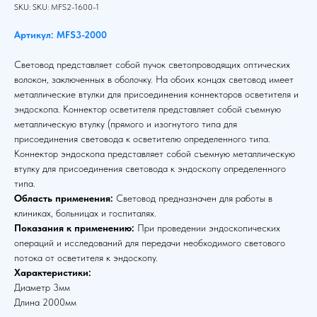
SKU:
SKU:
MFS2-1600-1
Артикул: MFS3-2000
Световод представляет собой пучок светопроводящих оптических
волокон, заключенных в оболочку. На обоих концах световод имеет
металлические втулки для присоединения коннекторов осветителя и
эндоскопа. Коннектор осветителя представляет собой съемную
металлическую втулку (прямого и изогнутого типа для
присоединения световода к осветителю определенного типа.
Коннектор эндоскопа представляет собой съемную металлическую
втулку для присоединения световода к эндоскопу определенного
типа.
Область применения:
Световод предназначен для работы в
клиниках, больницах и госпиталях.
Показания к применению:
При проведении эндоскопических
операций и исследований для передачи необходимого светового
потока от осветителя к эндоскопу.
Характеристики:
Диаметр 3мм
Длина 2000мм