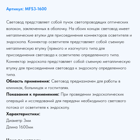
Артикул: MFS3-1600
Световод представляет собой пучок светопроводящих оптических
волокон, заключенных в оболочку. На обоих концах световод имеет
металлические втулки для присоединения коннекторов осветителя и
эндоскопа. Коннектор осветителя представляет собой съемную
металлическую втулку (прямого и изогнутого типа для
присоединения световода к осветителю определенного типа.
Коннектор эндоскопа представляет собой съемную металлическую
втулку для присоединения световода к эндоскопу определенного
типа.
Область применения:
Световод предназначен для работы в
клиниках, больницах и госпиталях.
Показания к применению:
При проведении эндоскопических
операций и исследований для передачи необходимого светового
потока от осветителя к эндоскопу.
Характеристики:
Диаметр 3мм
Длина 1600мм
Цена по запросу