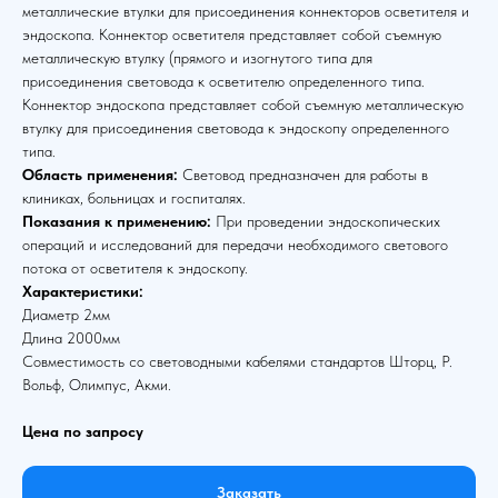
металлические втулки для присоединения коннекторов осветителя и
эндоскопа. Коннектор осветителя представляет собой съемную
металлическую втулку (прямого и изогнутого типа для
присоединения световода к осветителю определенного типа.
Коннектор эндоскопа представляет собой съемную металлическую
втулку для присоединения световода к эндоскопу определенного
типа.
Область применения:
Световод предназначен для работы в
клиниках, больницах и госпиталях.
Показания к применению:
При проведении эндоскопических
операций и исследований для передачи необходимого светового
потока от осветителя к эндоскопу.
Характеристики:
Диаметр 2мм
Длина 2000мм
Совместимость со световодными кабелями стандартов Шторц, Р.
Вольф, Олимпус, Акми.
Цена по запросу
Заказать