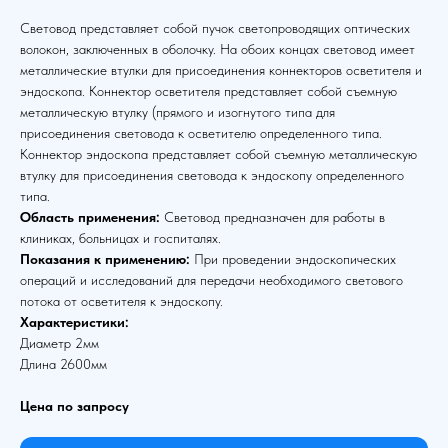
Световод представляет собой пучок светопроводящих оптических
волокон, заключенных в оболочку. На обоих концах световод имеет
металлические втулки для присоединения коннекторов осветителя и
эндоскопа. Коннектор осветителя представляет собой съемную
металлическую втулку (прямого и изогнутого типа для
присоединения световода к осветителю определенного типа.
Коннектор эндоскопа представляет собой съемную металлическую
втулку для присоединения световода к эндоскопу определенного
типа.
Область применения:
Световод предназначен для работы в
клиниках, больницах и госпиталях.
Показания к применению:
При проведении эндоскопических
операций и исследований для передачи необходимого светового
потока от осветителя к эндоскопу.
Характеристики:
Диаметр 2мм
Длина 2600мм
Цена по запросу