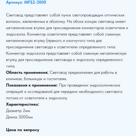
Артикул: MFS2-3000
Световод представляет собой пучок светопроводящих оптических
волокон, заключенных в оболочку. На обоих концах световод имеет
металлические втулки для присоединения коннекторов осветителя и
эндоскопа. Коннектор осветителя представляет собой съемную
металлическую втулку (прямого и изогнутого типа для
присоединения световода к осветителю определенного типа.
Коннектор эндоскопа представляет собой съемную металлическую
втулку для присоединения световода к эндоскопу определенного
типа.
Область применения:
Световод предназначен для работы в
клиниках, больницах и госпиталях.
Показания к применению:
При проведении эндоскопических
операций и исследований для передачи необходимого светового
потока от осветителя к эндоскопу.
Характеристики:
Диаметр 2мм
Длина 3000мм
Цена по запросу