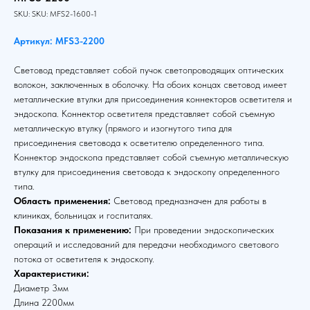
SKU:
SKU:
MFS2-1600-1
Артикул: MFS3-2200
Световод представляет собой пучок светопроводящих оптических
волокон, заключенных в оболочку. На обоих концах световод имеет
металлические втулки для присоединения коннекторов осветителя и
эндоскопа. Коннектор осветителя представляет собой съемную
металлическую втулку (прямого и изогнутого типа для
присоединения световода к осветителю определенного типа.
Коннектор эндоскопа представляет собой съемную металлическую
втулку для присоединения световода к эндоскопу определенного
типа.
Область применения:
Световод предназначен для работы в
клиниках, больницах и госпиталях.
Показания к применению:
При проведении эндоскопических
операций и исследований для передачи необходимого светового
потока от осветителя к эндоскопу.
Характеристики:
Диаметр 3мм
Длина 2200мм