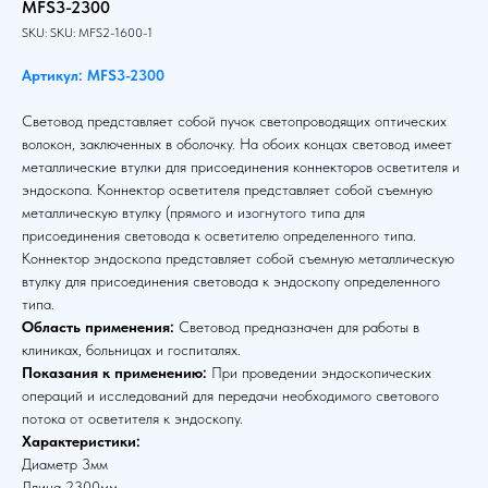
MFS3-2300
SKU:
SKU:
MFS2-1600-1
Артикул: MFS3-2300
Световод представляет собой пучок светопроводящих оптических
волокон, заключенных в оболочку. На обоих концах световод имеет
металлические втулки для присоединения коннекторов осветителя и
эндоскопа. Коннектор осветителя представляет собой съемную
металлическую втулку (прямого и изогнутого типа для
присоединения световода к осветителю определенного типа.
Коннектор эндоскопа представляет собой съемную металлическую
втулку для присоединения световода к эндоскопу определенного
типа.
Область применения:
Световод предназначен для работы в
клиниках, больницах и госпиталях.
Показания к применению:
При проведении эндоскопических
операций и исследований для передачи необходимого светового
потока от осветителя к эндоскопу.
Характеристики:
Диаметр 3мм
Длина 2300мм