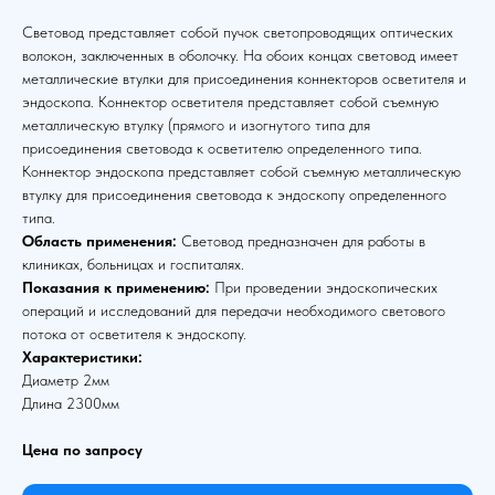
Световод представляет собой пучок светопроводящих оптических
волокон, заключенных в оболочку. На обоих концах световод имеет
металлические втулки для присоединения коннекторов осветителя и
эндоскопа. Коннектор осветителя представляет собой съемную
металлическую втулку (прямого и изогнутого типа для
присоединения световода к осветителю определенного типа.
Коннектор эндоскопа представляет собой съемную металлическую
втулку для присоединения световода к эндоскопу определенного
типа.
Область применения:
Световод предназначен для работы в
клиниках, больницах и госпиталях.
Показания к применению:
При проведении эндоскопических
операций и исследований для передачи необходимого светового
потока от осветителя к эндоскопу.
Характеристики:
Диаметр 2мм
Длина 2300мм
Цена по запросу