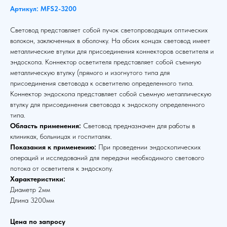
Артикул: MFS2-3200
Световод представляет собой пучок светопроводящих оптических
волокон, заключенных в оболочку. На обоих концах световод имеет
металлические втулки для присоединения коннекторов осветителя и
эндоскопа. Коннектор осветителя представляет собой съемную
металлическую втулку (прямого и изогнутого типа для
присоединения световода к осветителю определенного типа.
Коннектор эндоскопа представляет собой съемную металлическую
втулку для присоединения световода к эндоскопу определенного
типа.
Область применения:
Световод предназначен для работы в
клиниках, больницах и госпиталях.
Показания к применению:
При проведении эндоскопических
операций и исследований для передачи необходимого светового
потока от осветителя к эндоскопу.
Характеристики:
Диаметр 2мм
Длина 3200мм
Цена по запросу