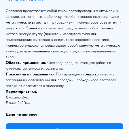
Световод представляет собой пучок светопроводящих оптических
волокон, заключенных в оболочку. На обоих концах световод имеет
металлические втулки для присоединения коннекторов осветителя и
эндоскопа. Коннектор осветителя представляет собой съемную
металлическую втулку (прямого и изогнутого типа для
присоединения световода к осветителю определенного типа.
Коннектор эндоскопа представляет собой съемную металлическую
втулку для присоединения световода к эндоскопу определенного
типа.
Область применения:
Световод предназначен для работы в
клиниках, больницах и госпиталях.
Показания к применению:
При проведении эндоскопических
операций и исследований для передачи необходимого светового
потока от осветителя к эндоскопу.
Характеристики:
Диаметр 2мм
Длина 2400мм
Цена по запросу