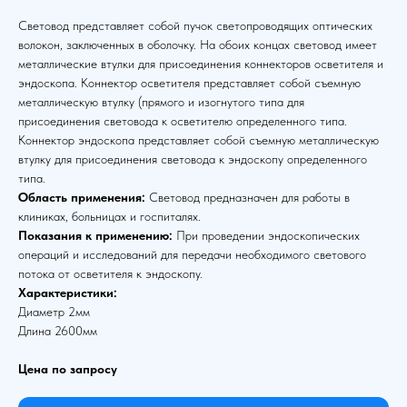
Световод представляет собой пучок светопроводящих оптических
волокон, заключенных в оболочку. На обоих концах световод имеет
металлические втулки для присоединения коннекторов осветителя и
эндоскопа. Коннектор осветителя представляет собой съемную
металлическую втулку (прямого и изогнутого типа для
присоединения световода к осветителю определенного типа.
Коннектор эндоскопа представляет собой съемную металлическую
втулку для присоединения световода к эндоскопу определенного
типа.
Область применения:
Световод предназначен для работы в
клиниках, больницах и госпиталях.
Показания к применению:
При проведении эндоскопических
операций и исследований для передачи необходимого светового
потока от осветителя к эндоскопу.
Характеристики:
Диаметр 2мм
Длина 2600мм
Цена по запросу