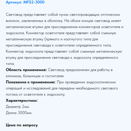
Артикул: MFS2-3000
Световод представляет собой пучок светопроводящих оптических
волокон, заключенных в оболочку. На обоих концах световод имеет
металлические втулки для присоединения коннекторов осветителя и
эндоскопа. Коннектор осветителя представляет собой съемную
металлическую втулку (прямого и изогнутого типа для
присоединения световода к осветителю определенного типа.
Коннектор эндоскопа представляет собой съемную металлическую
втулку для присоединения световода к эндоскопу определенного
типа.
Область применения:
Световод предназначен для работы в
клиниках, больницах и госпиталях.
Показания к применению:
При проведении эндоскопических
операций и исследований для передачи необходимого светового
потока от осветителя к эндоскопу.
Характеристики:
Диаметр 2мм
Длина 3000мм
Цена по запросу