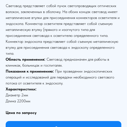
Световод представляет собой пучок светопроводящих оптических
волокон, заключенных в оболочку. На обоих концах световод имеет
металлические втулки для присоединения коннекторов осветителя и
эндоскопа. Коннектор осветителя представляет собой съемную
металлическую втулку (прямого и изогнутого типа для
присоединения световода к осветителю определенного типа.
Коннектор эндоскопа представляет собой съемную металлическую
втулку для присоединения световода к эндоскопу определенного
типа.
Область применения:
Световод предназначен для работы в
клиниках, больницах и госпиталях.
Показания к применению:
При проведении эндоскопических
операций и исследований для передачи необходимого светового
потока от осветителя к эндоскопу.
Характеристики:
Диаметр 2мм
Длина 2200мм
Цена по запросу