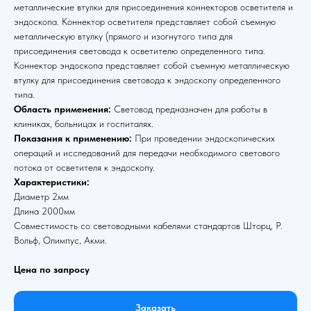
металлические втулки для присоединения коннекторов осветителя и
эндоскопа. Коннектор осветителя представляет собой съемную
металлическую втулку (прямого и изогнутого типа для
присоединения световода к осветителю определенного типа.
Коннектор эндоскопа представляет собой съемную металлическую
втулку для присоединения световода к эндоскопу определенного
типа.
Область применения:
Световод предназначен для работы в
клиниках, больницах и госпиталях.
Показания к применению:
При проведении эндоскопических
операций и исследований для передачи необходимого светового
потока от осветителя к эндоскопу.
Характеристики:
Диаметр 2мм
Длина 2000мм
Совместимость со световодными кабелями стандартов Шторц, Р.
Вольф, Олимпус, Акми.
Цена по запросу
Заказать