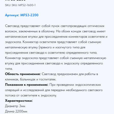
SKU:
SKU:
MFS2-1600-1
Артикул: MFS3-2200
Световод представляет собой пучок светопроводящих оптических
волокон, заключенных в оболочку. На обоих концах световод имеет
металлические втулки для присоединения коннекторов осветителя и
эндоскопа. Коннектор осветителя представляет собой съемную
металлическую втулку (прямого и изогнутого типа для
присоединения световода к осветителю определенного типа.
Коннектор эндоскопа представляет собой съемную металлическую
втулку для присоединения световода к эндоскопу определенного
типа.
Область применения:
Световод предназначен для работы в
клиниках, больницах и госпиталях.
Показания к применению:
При проведении эндоскопических
операций и исследований для передачи необходимого светового
потока от осветителя к эндоскопу.
Характеристики:
Диаметр 3мм
Длина 2200мм