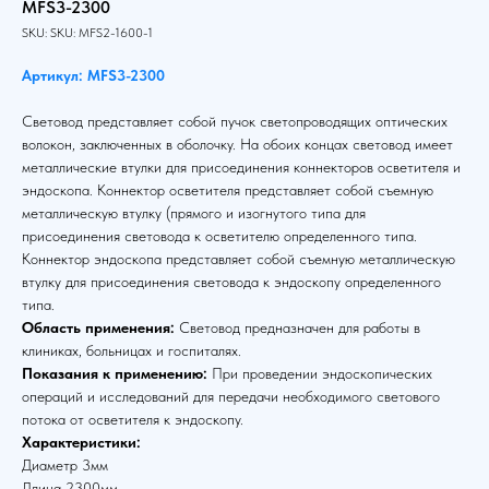
MFS3-2300
SKU:
SKU:
MFS2-1600-1
Артикул: MFS3-2300
Световод представляет собой пучок светопроводящих оптических
волокон, заключенных в оболочку. На обоих концах световод имеет
металлические втулки для присоединения коннекторов осветителя и
эндоскопа. Коннектор осветителя представляет собой съемную
металлическую втулку (прямого и изогнутого типа для
присоединения световода к осветителю определенного типа.
Коннектор эндоскопа представляет собой съемную металлическую
втулку для присоединения световода к эндоскопу определенного
типа.
Область применения:
Световод предназначен для работы в
клиниках, больницах и госпиталях.
Показания к применению:
При проведении эндоскопических
операций и исследований для передачи необходимого светового
потока от осветителя к эндоскопу.
Характеристики:
Диаметр 3мм
Длина 2300мм