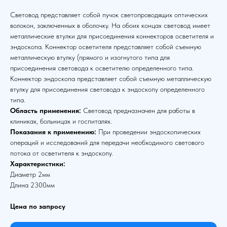
Световод представляет собой пучок светопроводящих оптических
волокон, заключенных в оболочку. На обоих концах световод имеет
металлические втулки для присоединения коннекторов осветителя и
эндоскопа. Коннектор осветителя представляет собой съемную
металлическую втулку (прямого и изогнутого типа для
присоединения световода к осветителю определенного типа.
Коннектор эндоскопа представляет собой съемную металлическую
втулку для присоединения световода к эндоскопу определенного
типа.
Область применения:
Световод предназначен для работы в
клиниках, больницах и госпиталях.
Показания к применению:
При проведении эндоскопических
операций и исследований для передачи необходимого светового
потока от осветителя к эндоскопу.
Характеристики:
Диаметр 2мм
Длина 2300мм
Цена по запросу