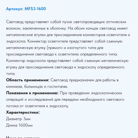
Артикул: MFS3-1600
Световод представляет собой пучок светопроводящих оптических
волокон, заключенных в оболочку. На обоих концах световод имеет
металлические втулки для присоединения коннекторов осветителя и
эндоскопа. Коннектор осветителя представляет собой съемную
металлическую втулку (прямого и изогнутого типа для
присоединения световода к осветителю определенного типа.
Коннектор эндоскопа представляет собой съемную металлическую
втулку для присоединения световода к эндоскопу определенного
типа.
Область применения:
Световод предназначен для работы в
клиниках, больницах и госпиталях.
Показания к применению:
При проведении эндоскопических
операций и исследований для передачи необходимого светового
потока от осветителя к эндоскопу.
Характеристики:
Диаметр 3мм
Длина 1600мм
Цена по запросу