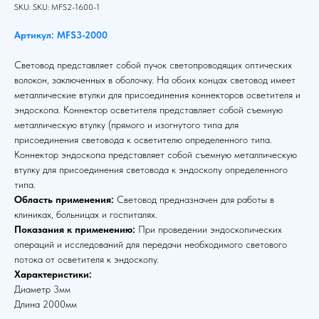
SKU:
SKU:
MFS2-1600-1
Артикул: MFS3-2000
Световод представляет собой пучок светопроводящих оптических
волокон, заключенных в оболочку. На обоих концах световод имеет
металлические втулки для присоединения коннекторов осветителя и
эндоскопа. Коннектор осветителя представляет собой съемную
металлическую втулку (прямого и изогнутого типа для
присоединения световода к осветителю определенного типа.
Коннектор эндоскопа представляет собой съемную металлическую
втулку для присоединения световода к эндоскопу определенного
типа.
Область применения:
Световод предназначен для работы в
клиниках, больницах и госпиталях.
Показания к применению:
При проведении эндоскопических
операций и исследований для передачи необходимого светового
потока от осветителя к эндоскопу.
Характеристики:
Диаметр 3мм
Длина 2000мм