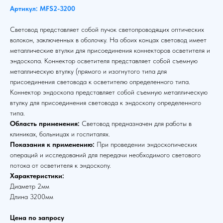
Артикул: MFS2-3200
Световод представляет собой пучок светопроводящих оптических
волокон, заключенных в оболочку. На обоих концах световод имеет
металлические втулки для присоединения коннекторов осветителя и
эндоскопа. Коннектор осветителя представляет собой съемную
металлическую втулку (прямого и изогнутого типа для
присоединения световода к осветителю определенного типа.
Коннектор эндоскопа представляет собой съемную металлическую
втулку для присоединения световода к эндоскопу определенного
типа.
Область применения:
Световод предназначен для работы в
клиниках, больницах и госпиталях.
Показания к применению:
При проведении эндоскопических
операций и исследований для передачи необходимого светового
потока от осветителя к эндоскопу.
Характеристики:
Диаметр 2мм
Длина 3200мм
Цена по запросу