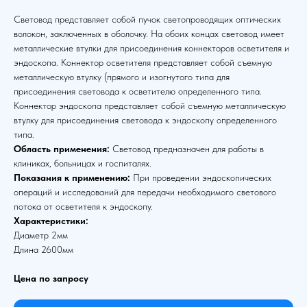
Световод представляет собой пучок светопроводящих оптических
волокон, заключенных в оболочку. На обоих концах световод имеет
металлические втулки для присоединения коннекторов осветителя и
эндоскопа. Коннектор осветителя представляет собой съемную
металлическую втулку (прямого и изогнутого типа для
присоединения световода к осветителю определенного типа.
Коннектор эндоскопа представляет собой съемную металлическую
втулку для присоединения световода к эндоскопу определенного
типа.
Область применения:
Световод предназначен для работы в
клиниках, больницах и госпиталях.
Показания к применению:
При проведении эндоскопических
операций и исследований для передачи необходимого светового
потока от осветителя к эндоскопу.
Характеристики:
Диаметр 2мм
Длина 2600мм
Цена по запросу