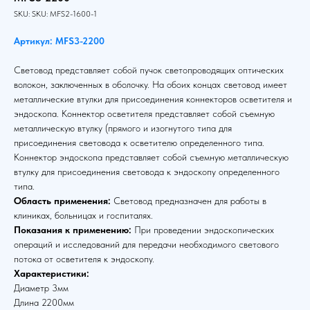
SKU:
SKU:
MFS2-1600-1
Артикул: MFS3-2200
Световод представляет собой пучок светопроводящих оптических
волокон, заключенных в оболочку. На обоих концах световод имеет
металлические втулки для присоединения коннекторов осветителя и
эндоскопа. Коннектор осветителя представляет собой съемную
металлическую втулку (прямого и изогнутого типа для
присоединения световода к осветителю определенного типа.
Коннектор эндоскопа представляет собой съемную металлическую
втулку для присоединения световода к эндоскопу определенного
типа.
Область применения:
Световод предназначен для работы в
клиниках, больницах и госпиталях.
Показания к применению:
При проведении эндоскопических
операций и исследований для передачи необходимого светового
потока от осветителя к эндоскопу.
Характеристики:
Диаметр 3мм
Длина 2200мм