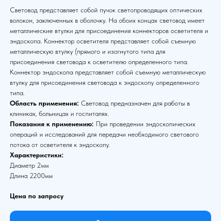
Световод представляет собой пучок светопроводящих оптических
волокон, заключенных в оболочку. На обоих концах световод имеет
металлические втулки для присоединения коннекторов осветителя и
эндоскопа. Коннектор осветителя представляет собой съемную
металлическую втулку (прямого и изогнутого типа для
присоединения световода к осветителю определенного типа.
Коннектор эндоскопа представляет собой съемную металлическую
втулку для присоединения световода к эндоскопу определенного
типа.
Область применения:
Световод предназначен для работы в
клиниках, больницах и госпиталях.
Показания к применению:
При проведении эндоскопических
операций и исследований для передачи необходимого светового
потока от осветителя к эндоскопу.
Характеристики:
Диаметр 2мм
Длина 2200мм
Цена по запросу