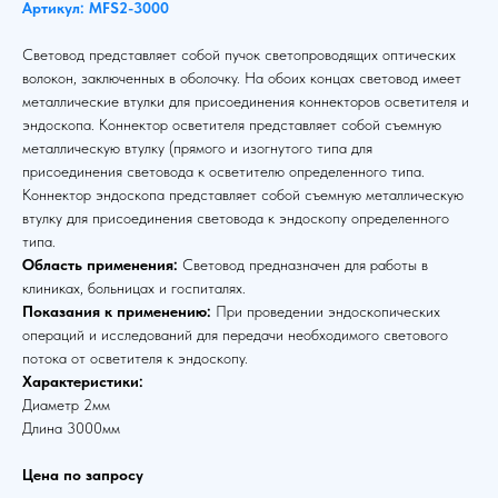
Артикул: MFS2-3000
Световод представляет собой пучок светопроводящих оптических
волокон, заключенных в оболочку. На обоих концах световод имеет
металлические втулки для присоединения коннекторов осветителя и
эндоскопа. Коннектор осветителя представляет собой съемную
металлическую втулку (прямого и изогнутого типа для
присоединения световода к осветителю определенного типа.
Коннектор эндоскопа представляет собой съемную металлическую
втулку для присоединения световода к эндоскопу определенного
типа.
Область применения:
Световод предназначен для работы в
клиниках, больницах и госпиталях.
Показания к применению:
При проведении эндоскопических
операций и исследований для передачи необходимого светового
потока от осветителя к эндоскопу.
Характеристики:
Диаметр 2мм
Длина 3000мм
Цена по запросу