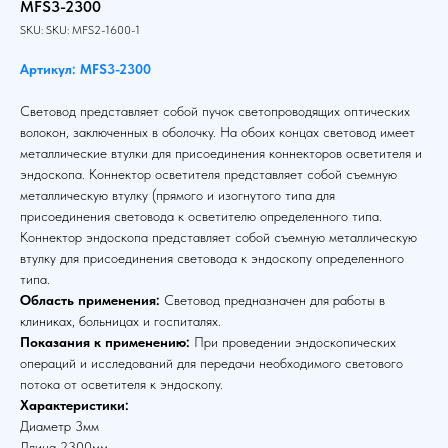
MFS3-2300
SKU:
SKU:
MFS2-1600-1
Артикул: MFS3-2300
Световод представляет собой пучок светопроводящих оптических
волокон, заключенных в оболочку. На обоих концах световод имеет
металлические втулки для присоединения коннекторов осветителя и
эндоскопа. Коннектор осветителя представляет собой съемную
металлическую втулку (прямого и изогнутого типа для
присоединения световода к осветителю определенного типа.
Коннектор эндоскопа представляет собой съемную металлическую
втулку для присоединения световода к эндоскопу определенного
типа.
Область применения:
Световод предназначен для работы в
клиниках, больницах и госпиталях.
Показания к применению:
При проведении эндоскопических
операций и исследований для передачи необходимого светового
потока от осветителя к эндоскопу.
Характеристики:
Диаметр 3мм
Длина 2300мм