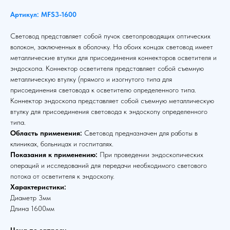
Артикул: MFS3-1600
Световод представляет собой пучок светопроводящих оптических
волокон, заключенных в оболочку. На обоих концах световод имеет
металлические втулки для присоединения коннекторов осветителя и
эндоскопа. Коннектор осветителя представляет собой съемную
металлическую втулку (прямого и изогнутого типа для
присоединения световода к осветителю определенного типа.
Коннектор эндоскопа представляет собой съемную металлическую
втулку для присоединения световода к эндоскопу определенного
типа.
Область применения:
Световод предназначен для работы в
клиниках, больницах и госпиталях.
Показания к применению:
При проведении эндоскопических
операций и исследований для передачи необходимого светового
потока от осветителя к эндоскопу.
Характеристики:
Диаметр 3мм
Длина 1600мм
Цена по запросу