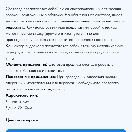
Световод представляет собой пучок светопроводящих оптических
волокон, заключенных в оболочку. На обоих концах световод имеет
металлические втулки для присоединения коннекторов осветителя и
эндоскопа. Коннектор осветителя представляет собой съемную
металлическую втулку (прямого и изогнутого типа для
присоединения световода к осветителю определенного типа.
Коннектор эндоскопа представляет собой съемную металлическую
втулку для присоединения световода к эндоскопу определенного
типа.
Область применения:
Световод предназначен для работы в
клиниках, больницах и госпиталях.
Показания к применению:
При проведении эндоскопических
операций и исследований для передачи необходимого светового
потока от осветителя к эндоскопу.
Характеристики:
Диаметр 2мм
Длина 2300мм
Цена по запросу