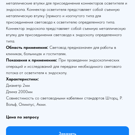
металлические втулки для присоединения коннекторов осветителя и
эндоскопа. Коннектор осветителя представляет собой съемную
металлическую втулку (прямого и изогнутого типа для
присоединения световода к осветителю определенного типа.
Коннектор эндоскопа представляет собой съемную металлическую
втулку для присоединения световода к эндоскопу определенного
типа.
Область применения:
Световод предназначен для работы в
клиниках, больницах и госпиталях.
Показания к применению:
При проведении эндоскопических
операций и исследований для передачи необходимого светового
потока от осветителя к эндоскопу.
Характеристики:
Диаметр 2мм
Длина 2000мм
Совместимость со световодными кабелями стандартов Шторц, Р.
Вольф, Олимпус, Акми.
Цена по запросу
Заказать