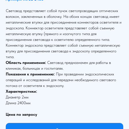
Световод представляет собой пучок светопроводящих оптических
волокон, заключенных в оболочку. На обоих концах световод имеет
металлические втулки для присоединения коннекторов осветителя и
эндоскопа. Коннектор осветителя представляет собой съемную
металлическую втулку (прямого и изогнутого типа для
присоединения световода к осветителю определенного типа.
Коннектор эндоскопа представляет собой съемную металлическую
втулку для присоединения световода к эндоскопу определенного
типа.
Область применения:
Световод предназначен для работы в
клиниках, больницах и госпиталях.
Показания к применению:
При проведении эндоскопических
операций и исследований для передачи необходимого светового
потока от осветителя к эндоскопу.
Характеристики:
Диаметр 2мм
Длина 2400мм
Цена по запросу