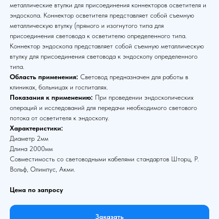
металлические втулки для присоединения коннекторов осветителя и
эндоскопа. Коннектор осветителя представляет собой съемную
металлическую втулку (прямого и изогнутого типа для
присоединения световода к осветителю определенного типа.
Коннектор эндоскопа представляет собой съемную металлическую
втулку для присоединения световода к эндоскопу определенного
типа.
Область применения:
Световод предназначен для работы в
клиниках, больницах и госпиталях.
Показания к применению:
При проведении эндоскопических
операций и исследований для передачи необходимого светового
потока от осветителя к эндоскопу.
Характеристики:
Диаметр 2мм
Длина 2000мм
Совместимость со световодными кабелями стандартов Шторц, Р.
Вольф, Олимпус, Акми.
Цена по запросу
Заказать