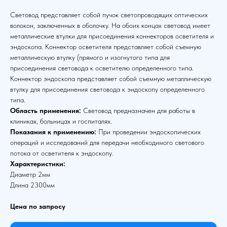
Световод представляет собой пучок светопроводящих оптических
волокон, заключенных в оболочку. На обоих концах световод имеет
металлические втулки для присоединения коннекторов осветителя и
эндоскопа. Коннектор осветителя представляет собой съемную
металлическую втулку (прямого и изогнутого типа для
присоединения световода к осветителю определенного типа.
Коннектор эндоскопа представляет собой съемную металлическую
втулку для присоединения световода к эндоскопу определенного
типа.
Область применения:
Световод предназначен для работы в
клиниках, больницах и госпиталях.
Показания к применению:
При проведении эндоскопических
операций и исследований для передачи необходимого светового
потока от осветителя к эндоскопу.
Характеристики:
Диаметр 2мм
Длина 2300мм
Цена по запросу