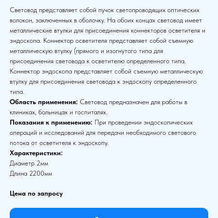
Световод представляет собой пучок светопроводящих оптических
волокон, заключенных в оболочку. На обоих концах световод имеет
металлические втулки для присоединения коннекторов осветителя и
эндоскопа. Коннектор осветителя представляет собой съемную
металлическую втулку (прямого и изогнутого типа для
присоединения световода к осветителю определенного типа.
Коннектор эндоскопа представляет собой съемную металлическую
втулку для присоединения световода к эндоскопу определенного
типа.
Область применения:
Световод предназначен для работы в
клиниках, больницах и госпиталях.
Показания к применению:
При проведении эндоскопических
операций и исследований для передачи необходимого светового
потока от осветителя к эндоскопу.
Характеристики:
Диаметр 2мм
Длина 2200мм
Цена по запросу