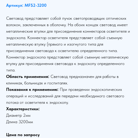
Артикул: MFS2-3200
Световод представляет собой пучок светопроводящих оптических
волокон, заключенных в оболочку. На обоих концах световод имеет
металлические втулки для присоединения коннекторов осветителя и
эндоскопа. Коннектор осветителя представляет собой съемную
металлическую втулку (прямого и изогнутого типа для
присоединения световода к осветителю определенного типа.
Коннектор эндоскопа представляет собой съемную металлическую
втулку для присоединения световода к эндоскопу определенного
типа.
Область применения:
Световод предназначен для работы в
клиниках, больницах и госпиталях.
Показания к применению:
При проведении эндоскопических
операций и исследований для передачи необходимого светового
потока от осветителя к эндоскопу.
Характеристики:
Диаметр 2мм
Длина 3200мм
Цена по запросу