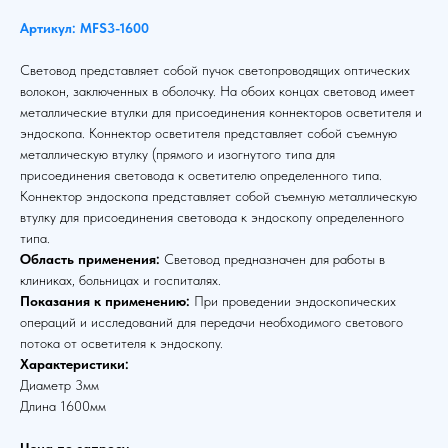
Артикул: MFS3-1600
Световод представляет собой пучок светопроводящих оптических
волокон, заключенных в оболочку. На обоих концах световод имеет
металлические втулки для присоединения коннекторов осветителя и
эндоскопа. Коннектор осветителя представляет собой съемную
металлическую втулку (прямого и изогнутого типа для
присоединения световода к осветителю определенного типа.
Коннектор эндоскопа представляет собой съемную металлическую
втулку для присоединения световода к эндоскопу определенного
типа.
Область применения:
Световод предназначен для работы в
клиниках, больницах и госпиталях.
Показания к применению:
При проведении эндоскопических
операций и исследований для передачи необходимого светового
потока от осветителя к эндоскопу.
Характеристики:
Диаметр 3мм
Длина 1600мм
Цена по запросу