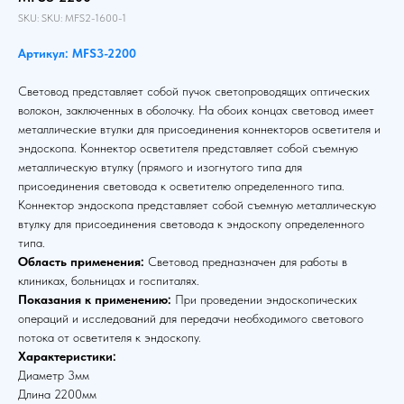
SKU:
SKU:
MFS2-1600-1
Артикул: MFS3-2200
Световод представляет собой пучок светопроводящих оптических
волокон, заключенных в оболочку. На обоих концах световод имеет
металлические втулки для присоединения коннекторов осветителя и
эндоскопа. Коннектор осветителя представляет собой съемную
металлическую втулку (прямого и изогнутого типа для
присоединения световода к осветителю определенного типа.
Коннектор эндоскопа представляет собой съемную металлическую
втулку для присоединения световода к эндоскопу определенного
типа.
Область применения:
Световод предназначен для работы в
клиниках, больницах и госпиталях.
Показания к применению:
При проведении эндоскопических
операций и исследований для передачи необходимого светового
потока от осветителя к эндоскопу.
Характеристики:
Диаметр 3мм
Длина 2200мм