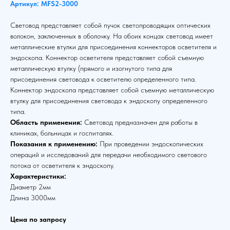
Артикул: MFS2-3000
Световод представляет собой пучок светопроводящих оптических
волокон, заключенных в оболочку. На обоих концах световод имеет
металлические втулки для присоединения коннекторов осветителя и
эндоскопа. Коннектор осветителя представляет собой съемную
металлическую втулку (прямого и изогнутого типа для
присоединения световода к осветителю определенного типа.
Коннектор эндоскопа представляет собой съемную металлическую
втулку для присоединения световода к эндоскопу определенного
типа.
Область применения:
Световод предназначен для работы в
клиниках, больницах и госпиталях.
Показания к применению:
При проведении эндоскопических
операций и исследований для передачи необходимого светового
потока от осветителя к эндоскопу.
Характеристики:
Диаметр 2мм
Длина 3000мм
Цена по запросу