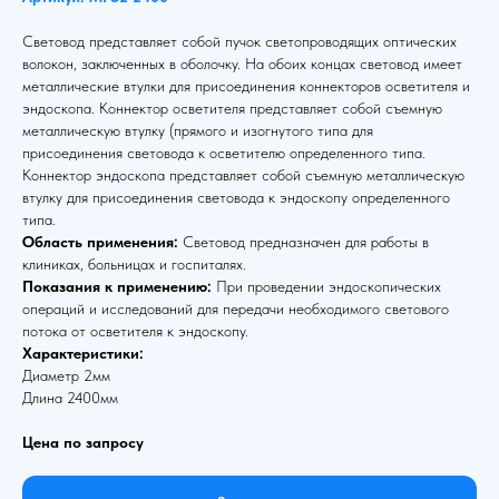
Световод представляет собой пучок светопроводящих оптических
волокон, заключенных в оболочку. На обоих концах световод имеет
металлические втулки для присоединения коннекторов осветителя и
эндоскопа. Коннектор осветителя представляет собой съемную
металлическую втулку (прямого и изогнутого типа для
присоединения световода к осветителю определенного типа.
Коннектор эндоскопа представляет собой съемную металлическую
втулку для присоединения световода к эндоскопу определенного
типа.
Область применения:
Световод предназначен для работы в
клиниках, больницах и госпиталях.
Показания к применению:
При проведении эндоскопических
операций и исследований для передачи необходимого светового
потока от осветителя к эндоскопу.
Характеристики:
Диаметр 2мм
Длина 2400мм
Цена по запросу