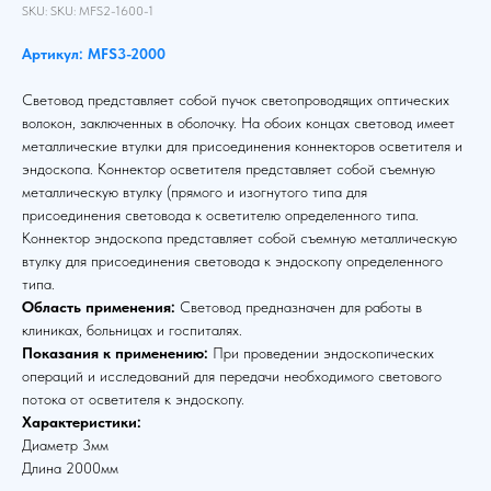
SKU:
SKU:
MFS2-1600-1
Артикул: MFS3-2000
Световод представляет собой пучок светопроводящих оптических
волокон, заключенных в оболочку. На обоих концах световод имеет
металлические втулки для присоединения коннекторов осветителя и
эндоскопа. Коннектор осветителя представляет собой съемную
металлическую втулку (прямого и изогнутого типа для
присоединения световода к осветителю определенного типа.
Коннектор эндоскопа представляет собой съемную металлическую
втулку для присоединения световода к эндоскопу определенного
типа.
Область применения:
Световод предназначен для работы в
клиниках, больницах и госпиталях.
Показания к применению:
При проведении эндоскопических
операций и исследований для передачи необходимого светового
потока от осветителя к эндоскопу.
Характеристики:
Диаметр 3мм
Длина 2000мм