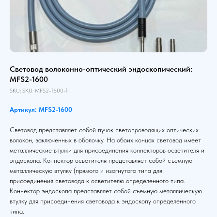
Световод волоконно-оптический эндоскопический:
MFS2-1600
SKU:
SKU:
MFS2-1600-1
Артикул: MFS2-1600
Световод представляет собой пучок светопроводящих оптических
волокон, заключенных в оболочку. На обоих концах световод имеет
металлические втулки для присоединения коннекторов осветителя и
эндоскопа. Коннектор осветителя представляет собой съемную
металлическую втулку (прямого и изогнутого типа для
присоединения световода к осветителю определенного типа.
Коннектор эндоскопа представляет собой съемную металлическую
втулку для присоединения световода к эндоскопу определенного
типа.