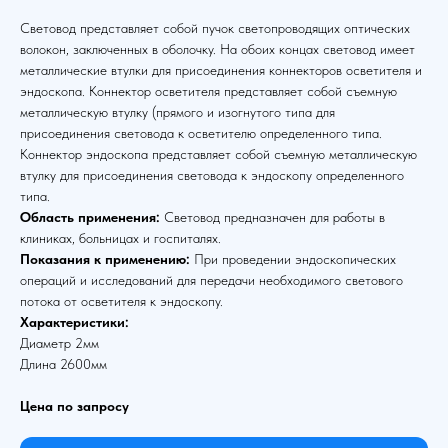
Световод представляет собой пучок светопроводящих оптических
волокон, заключенных в оболочку. На обоих концах световод имеет
металлические втулки для присоединения коннекторов осветителя и
эндоскопа. Коннектор осветителя представляет собой съемную
металлическую втулку (прямого и изогнутого типа для
присоединения световода к осветителю определенного типа.
Коннектор эндоскопа представляет собой съемную металлическую
втулку для присоединения световода к эндоскопу определенного
типа.
Область применения:
Световод предназначен для работы в
клиниках, больницах и госпиталях.
Показания к применению:
При проведении эндоскопических
операций и исследований для передачи необходимого светового
потока от осветителя к эндоскопу.
Характеристики:
Диаметр 2мм
Длина 2600мм
Цена по запросу