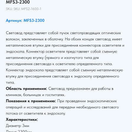
MFS3-2300
SKU:
SKU:
MFS2-1600-1
Артикул: MFS3-2300
Световод представляет собой пучок светопроводящих оптических
волокон, заключенных в оболочку. На обоих концах световод имеет
металлические втулки для присоединения коннекторов осветителя и
эндоскопа. Коннектор осветителя представляет собой съемную
металлическую втулку (прямого и изогнутого типа для
присоединения световода к осветителю определенного типа.
Коннектор эндоскопа представляет собой съемную металлическую
втулку для присоединения световода к эндоскопу определенного
типа.
Область применения:
Световод предназначен для работы в
клиниках, больницах и госпиталях.
Показания к применению:
При проведении эндоскопических
операций и исследований для передачи необходимого светового
потока от осветителя к эндоскопу.
Характеристики:
Диаметр 3мм
Длина 2300мм