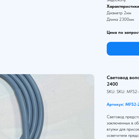
Характеристики
Диаметр 2мм
Длина 2300мм
Цена по запрос
Световод вол
2400
SKU:
SKU:
MFS2-
Артикул: MFS2-
Световод предста
заключенных в об
втулки для присо
осветителя предс