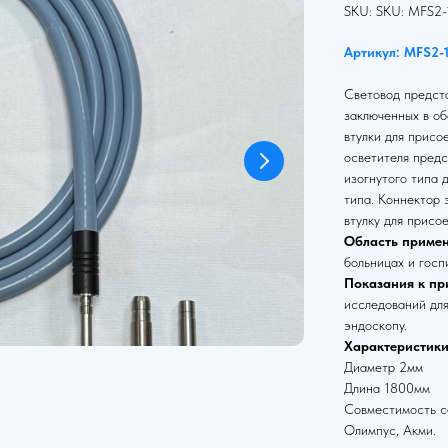
SKU:
SKU:
MFS2-
Артикул: MFS2-
Световод предста
заключенных в об
втулки для присо
осветителя предс
изогнутого типа 
типа. Коннектор
втулку для присо
Область примен
больницах и госп
Показания к пр
исследований для
эндоскопу.
Характеристики
Диаметр 2мм
Длина 1800мм
Совместимость со
Олимпус, Акми.