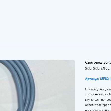
Световод вол
SKU:
SKU:
MFS2-
Артикул: MFS2-
Световод предста
заключенных в об
втулки для присо
осветителя предс
изогнутого типа 