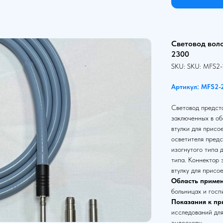
Световод вол
2300
SKU:
SKU:
MFS2-
Артикул: MFS2-
Световод предста
заключенных в об
втулки для присо
осветителя предс
изогнутого типа 
типа. Коннектор
втулку для присо
Область примен
больницах и госп
Показания к пр
исследований для
эндоскопу.