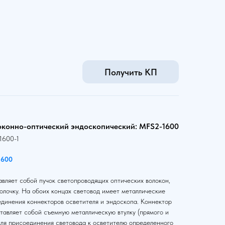
Получить КП
оконно-оптический эндоскопический: MFS2-1600
1600-1
1600
вляет собой пучок светопроводящих оптических волокон,
олочку. На обоих концах световод имеет металлические
единения коннекторов осветителя и эндоскопа. Коннектор
тавляет собой съемную металлическую втулку (прямого и
для присоединения световода к осветителю определенного