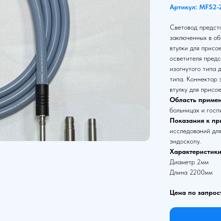
Артикул: MFS2-
Световод предста
заключенных в об
втулки для присо
осветителя предс
изогнутого типа 
типа. Коннектор
втулку для присо
Область примен
больницах и госп
Показания к пр
исследований для
эндоскопу.
Характеристики
Диаметр 2мм
Длина 2200мм
Цена по запрос