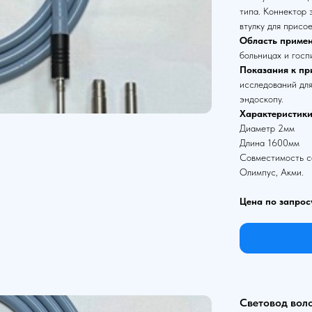
типа. Коннектор
втулку для присо
Область примен
больницах и госп
Показания к пр
исследований для
эндоскопу.
Характеристики
Диаметр 2мм
Длина 1600мм
Совместимость со
Олимпус, Акми.
Цена по запрос
Световод вол