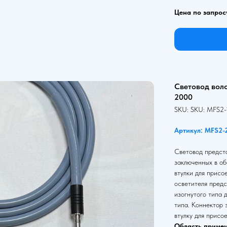
Цена по запрос
Световод вол
2000
SKU:
SKU:
MFS2-
Артикул: MFS2-
Световод предста
заключенных в об
втулки для присо
осветителя предс
изогнутого типа 
типа. Коннектор
втулку для присо
Область примен