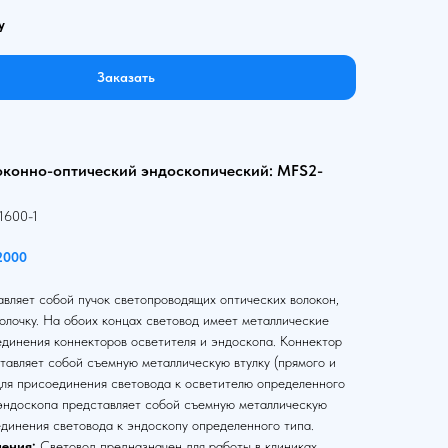
у
Заказать
оконно-оптический эндоскопический: MFS2-
1600-1
2000
вляет собой пучок светопроводящих оптических волокон,
олочку. На обоих концах световод имеет металлические
единения коннекторов осветителя и эндоскопа. Коннектор
тавляет собой съемную металлическую втулку (прямого и
для присоединения световода к осветителю определенного
 эндоскопа представляет собой съемную металлическую
единения световода к эндоскопу определенного типа.
ения:
Световод предназначен для работы в клиниках,