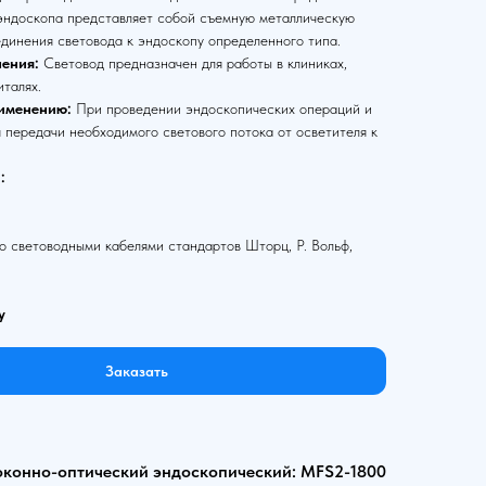
 эндоскопа представляет собой съемную металлическую
единения световода к эндоскопу определенного типа.
ения:
Световод предназначен для работы в клиниках,
италях.
именению:
При проведении эндоскопических операций и
 передачи необходимого светового потока от осветителя к
:
 световодными кабелями стандартов Шторц, Р. Вольф,
у
Заказать
оконно-оптический эндоскопический: MFS2-1800