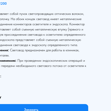
2200
вляет собой пучок светопроводящих оптических волокон,
олочку. На обоих концах световод имеет металлические
единения коннекторов осветителя и эндоскопа. Коннектор
тавляет собой съемную металлическую втулку (прямого и
для присоединения световода к осветителю определенного
 эндоскопа представляет собой съемную металлическую
единения световода к эндоскопу определенного типа.
ения:
Световод предназначен для работы в клиниках,
италях.
именению:
При проведении эндоскопических операций и
 передачи необходимого светового потока от осветителя к
:
у
Заказать