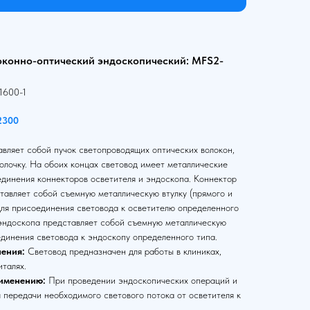
оконно-оптический эндоскопический: MFS2-
1600-1
2300
вляет собой пучок светопроводящих оптических волокон,
олочку. На обоих концах световод имеет металлические
единения коннекторов осветителя и эндоскопа. Коннектор
тавляет собой съемную металлическую втулку (прямого и
для присоединения световода к осветителю определенного
 эндоскопа представляет собой съемную металлическую
единения световода к эндоскопу определенного типа.
ения:
Световод предназначен для работы в клиниках,
италях.
именению:
При проведении эндоскопических операций и
 передачи необходимого светового потока от осветителя к