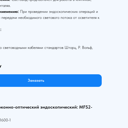
италях.
именению:
При проведении эндоскопических операций и
 передачи необходимого светового потока от осветителя к
:
 световодными кабелями стандартов Шторц, Р. Вольф,
у
Заказать
оконно-оптический эндоскопический: MFS2-
1600-1