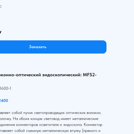
:
у
Заказать
оконно-оптический эндоскопический: MFS2-
1600-1
2400
вляет собой пучок светопроводящих оптических волокон,
олочку. На обоих концах световод имеет металлические
единения коннекторов осветителя и эндоскопа. Коннектор
тавляет собой съемную металлическую втулку (прямого и