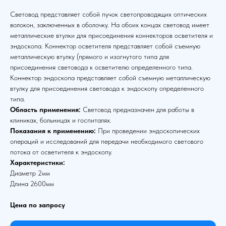
Световод представляет собой пучок светопроводящих оптических
волокон, заключенных в оболочку. На обоих концах световод имеет
металлические втулки для присоединения коннекторов осветителя и
эндоскопа. Коннектор осветителя представляет собой съемную
металлическую втулку (прямого и изогнутого типа для
присоединения световода к осветителю определенного типа.
Коннектор эндоскопа представляет собой съемную металлическую
втулку для присоединения световода к эндоскопу определенного
типа.
Область применения:
Световод предназначен для работы в
клиниках, больницах и госпиталях.
Показания к применению:
При проведении эндоскопических
операций и исследований для передачи необходимого светового
потока от осветителя к эндоскопу.
Характеристики:
Диаметр 2мм
Длина 2600мм
Цена по запросу