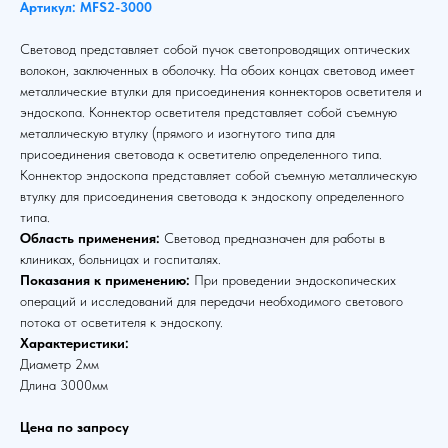
Артикул: MFS2-3000
Световод представляет собой пучок светопроводящих оптических
волокон, заключенных в оболочку. На обоих концах световод имеет
металлические втулки для присоединения коннекторов осветителя и
эндоскопа. Коннектор осветителя представляет собой съемную
металлическую втулку (прямого и изогнутого типа для
присоединения световода к осветителю определенного типа.
Коннектор эндоскопа представляет собой съемную металлическую
втулку для присоединения световода к эндоскопу определенного
типа.
Область применения:
Световод предназначен для работы в
клиниках, больницах и госпиталях.
Показания к применению:
При проведении эндоскопических
операций и исследований для передачи необходимого светового
потока от осветителя к эндоскопу.
Характеристики:
Диаметр 2мм
Длина 3000мм
Цена по запросу