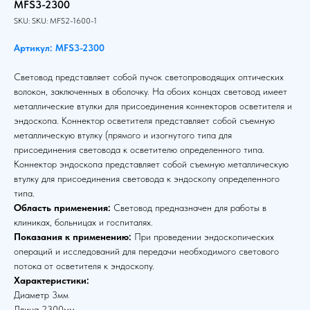
MFS3-2300
SKU:
SKU:
MFS2-1600-1
Артикул: MFS3-2300
Световод представляет собой пучок светопроводящих оптических
волокон, заключенных в оболочку. На обоих концах световод имеет
металлические втулки для присоединения коннекторов осветителя и
эндоскопа. Коннектор осветителя представляет собой съемную
металлическую втулку (прямого и изогнутого типа для
присоединения световода к осветителю определенного типа.
Коннектор эндоскопа представляет собой съемную металлическую
втулку для присоединения световода к эндоскопу определенного
типа.
Область применения:
Световод предназначен для работы в
клиниках, больницах и госпиталях.
Показания к применению:
При проведении эндоскопических
операций и исследований для передачи необходимого светового
потока от осветителя к эндоскопу.
Характеристики:
Диаметр 3мм
Длина 2300мм