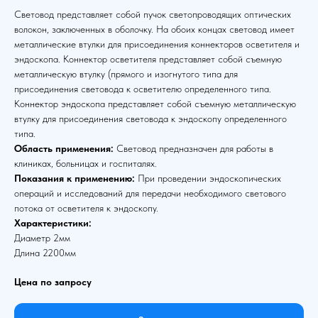
Световод представляет собой пучок светопроводящих оптических
волокон, заключенных в оболочку. На обоих концах световод имеет
металлические втулки для присоединения коннекторов осветителя и
эндоскопа. Коннектор осветителя представляет собой съемную
металлическую втулку (прямого и изогнутого типа для
присоединения световода к осветителю определенного типа.
Коннектор эндоскопа представляет собой съемную металлическую
втулку для присоединения световода к эндоскопу определенного
типа.
Область применения:
Световод предназначен для работы в
клиниках, больницах и госпиталях.
Показания к применению:
При проведении эндоскопических
операций и исследований для передачи необходимого светового
потока от осветителя к эндоскопу.
Характеристики:
Диаметр 2мм
Длина 2200мм
Цена по запросу