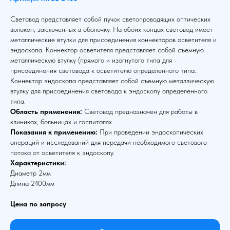
Световод представляет собой пучок светопроводящих оптических
волокон, заключенных в оболочку. На обоих концах световод имеет
металлические втулки для присоединения коннекторов осветителя и
эндоскопа. Коннектор осветителя представляет собой съемную
металлическую втулку (прямого и изогнутого типа для
присоединения световода к осветителю определенного типа.
Коннектор эндоскопа представляет собой съемную металлическую
втулку для присоединения световода к эндоскопу определенного
типа.
Область применения:
Световод предназначен для работы в
клиниках, больницах и госпиталях.
Показания к применению:
При проведении эндоскопических
операций и исследований для передачи необходимого светового
потока от осветителя к эндоскопу.
Характеристики:
Диаметр 2мм
Длина 2400мм
Цена по запросу