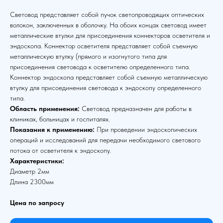
Световод представляет собой пучок светопроводящих оптических
волокон, заключенных в оболочку. На обоих концах световод имеет
металлические втулки для присоединения коннекторов осветителя и
эндоскопа. Коннектор осветителя представляет собой съемную
металлическую втулку (прямого и изогнутого типа для
присоединения световода к осветителю определенного типа.
Коннектор эндоскопа представляет собой съемную металлическую
втулку для присоединения световода к эндоскопу определенного
типа.
Область применения:
Световод предназначен для работы в
клиниках, больницах и госпиталях.
Показания к применению:
При проведении эндоскопических
операций и исследований для передачи необходимого светового
потока от осветителя к эндоскопу.
Характеристики:
Диаметр 2мм
Длина 2300мм
Цена по запросу