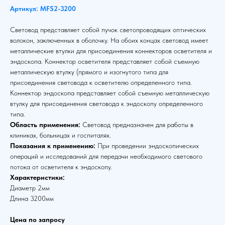
Артикул: MFS2-3200
Световод представляет собой пучок светопроводящих оптических
волокон, заключенных в оболочку. На обоих концах световод имеет
металлические втулки для присоединения коннекторов осветителя и
эндоскопа. Коннектор осветителя представляет собой съемную
металлическую втулку (прямого и изогнутого типа для
присоединения световода к осветителю определенного типа.
Коннектор эндоскопа представляет собой съемную металлическую
втулку для присоединения световода к эндоскопу определенного
типа.
Область применения:
Световод предназначен для работы в
клиниках, больницах и госпиталях.
Показания к применению:
При проведении эндоскопических
операций и исследований для передачи необходимого светового
потока от осветителя к эндоскопу.
Характеристики:
Диаметр 2мм
Длина 3200мм
Цена по запросу