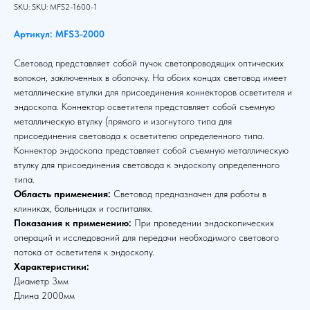
SKU:
SKU:
MFS2-1600-1
Артикул: MFS3-2000
Световод представляет собой пучок светопроводящих оптических
волокон, заключенных в оболочку. На обоих концах световод имеет
металлические втулки для присоединения коннекторов осветителя и
эндоскопа. Коннектор осветителя представляет собой съемную
металлическую втулку (прямого и изогнутого типа для
присоединения световода к осветителю определенного типа.
Коннектор эндоскопа представляет собой съемную металлическую
втулку для присоединения световода к эндоскопу определенного
типа.
Область применения:
Световод предназначен для работы в
клиниках, больницах и госпиталях.
Показания к применению:
При проведении эндоскопических
операций и исследований для передачи необходимого светового
потока от осветителя к эндоскопу.
Характеристики:
Диаметр 3мм
Длина 2000мм