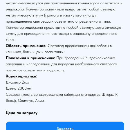
металлические втулки для присоединения коннекторов осветителя и
эндоскопа. Коннектор осветителя представляет собой съемную
металлическую втулку (прямого и изогнутого типа для
присоединения световода к осветителю определенного типа.
Коннектор эндоскопа представляет собой съемную металлическую
втулку для присоединения световода к эндоскопу определенного
типа.
Область применения:
Световод предназначен для работы в
клиниках, больницах и госпиталях.
Показания к применению:
При проведении эндоскопических
операций и исследований для передачи необходимого светового
потока от осветителя к эндоскопу.
Характеристики:
Диаметр 2мм
Длина 2000мм
Совместимость со световодными кабелями стандартов Шторц, Р.
Вольф, Олимпус, Акми.
Цена по запросу
Заказать