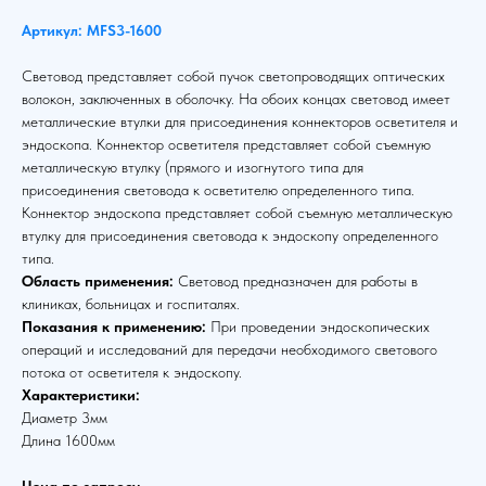
Артикул: MFS3-1600
Световод представляет собой пучок светопроводящих оптических
волокон, заключенных в оболочку. На обоих концах световод имеет
металлические втулки для присоединения коннекторов осветителя и
эндоскопа. Коннектор осветителя представляет собой съемную
металлическую втулку (прямого и изогнутого типа для
присоединения световода к осветителю определенного типа.
Коннектор эндоскопа представляет собой съемную металлическую
втулку для присоединения световода к эндоскопу определенного
типа.
Область применения:
Световод предназначен для работы в
клиниках, больницах и госпиталях.
Показания к применению:
При проведении эндоскопических
операций и исследований для передачи необходимого светового
потока от осветителя к эндоскопу.
Характеристики:
Диаметр 3мм
Длина 1600мм
Цена по запросу