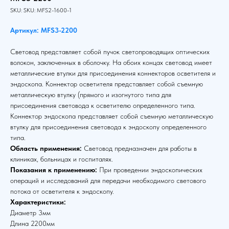
SKU:
SKU:
MFS2-1600-1
Артикул: MFS3-2200
Световод представляет собой пучок светопроводящих оптических
волокон, заключенных в оболочку. На обоих концах световод имеет
металлические втулки для присоединения коннекторов осветителя и
эндоскопа. Коннектор осветителя представляет собой съемную
металлическую втулку (прямого и изогнутого типа для
присоединения световода к осветителю определенного типа.
Коннектор эндоскопа представляет собой съемную металлическую
втулку для присоединения световода к эндоскопу определенного
типа.
Область применения:
Световод предназначен для работы в
клиниках, больницах и госпиталях.
Показания к применению:
При проведении эндоскопических
операций и исследований для передачи необходимого светового
потока от осветителя к эндоскопу.
Характеристики:
Диаметр 3мм
Длина 2200мм