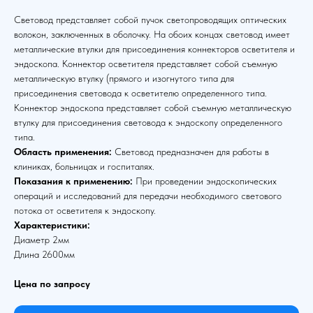
Световод представляет собой пучок светопроводящих оптических
волокон, заключенных в оболочку. На обоих концах световод имеет
металлические втулки для присоединения коннекторов осветителя и
эндоскопа. Коннектор осветителя представляет собой съемную
металлическую втулку (прямого и изогнутого типа для
присоединения световода к осветителю определенного типа.
Коннектор эндоскопа представляет собой съемную металлическую
втулку для присоединения световода к эндоскопу определенного
типа.
Область применения:
Световод предназначен для работы в
клиниках, больницах и госпиталях.
Показания к применению:
При проведении эндоскопических
операций и исследований для передачи необходимого светового
потока от осветителя к эндоскопу.
Характеристики:
Диаметр 2мм
Длина 2600мм
Цена по запросу