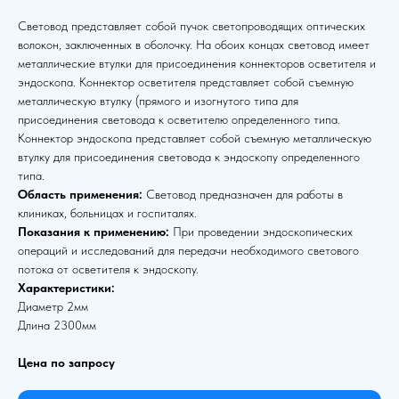
Световод представляет собой пучок светопроводящих оптических
волокон, заключенных в оболочку. На обоих концах световод имеет
металлические втулки для присоединения коннекторов осветителя и
эндоскопа. Коннектор осветителя представляет собой съемную
металлическую втулку (прямого и изогнутого типа для
присоединения световода к осветителю определенного типа.
Коннектор эндоскопа представляет собой съемную металлическую
втулку для присоединения световода к эндоскопу определенного
типа.
Область применения:
Световод предназначен для работы в
клиниках, больницах и госпиталях.
Показания к применению:
При проведении эндоскопических
операций и исследований для передачи необходимого светового
потока от осветителя к эндоскопу.
Характеристики:
Диаметр 2мм
Длина 2300мм
Цена по запросу