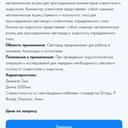
металлические втулки для присоединения коннекторов осветителя и
эндоскопа. Коннектор осветителя представляет собой съемную
металлическую втулку (прямого и изогнутого типа для
присоединения световода к осветителю определенного типа.
Коннектор эндоскопа представляет собой съемную металлическую
втулку для присоединения световода к эндоскопу определенного
типа.
Область применения:
Световод предназначен для работы в
клиниках, больницах и госпиталях.
Показания к применению:
При проведении эндоскопических
операций и исследований для передачи необходимого светового
потока от осветителя к эндоскопу.
Характеристики:
Диаметр 2мм
Длина 2000мм
Совместимость со световодными кабелями стандартов Шторц, Р.
Вольф, Олимпус, Акми.
Цена по запросу
Заказать