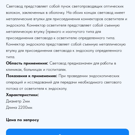
Световод представляет собой пучок светопроводящих оптических
волокон, заключенных в оболочку. На обоих концах световод имеет
металлические втулки для присоединения коннекторов осветителя и
эндоскопа. Коннектор осветителя представляет собой съемную
металлическую втулку (прямого и изогнутого типа для
присоединения световода к осветителю определенного типа.
Коннектор эндоскопа представляет собой съемную металлическую
втулку для присоединения световода к эндоскопу определенного
типа.
Область применения:
Световод предназначен для работы в
клиниках, больницах и госпиталях.
Показания к применению:
При проведении эндоскопических
операций и исследований для передачи необходимого светового
потока от осветителя к эндоскопу.
Характеристики:
Диаметр 2мм
Длина 2200мм
Цена по запросу