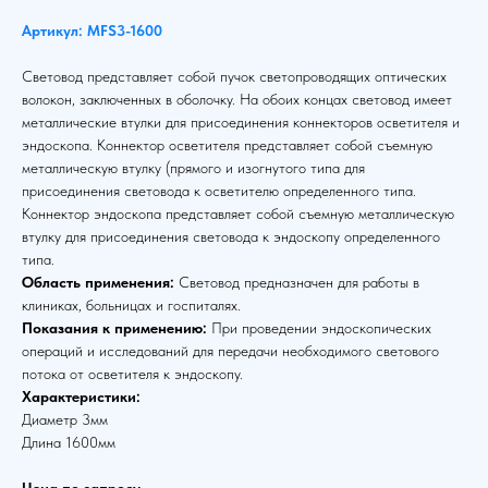
Артикул: MFS3-1600
Световод представляет собой пучок светопроводящих оптических
волокон, заключенных в оболочку. На обоих концах световод имеет
металлические втулки для присоединения коннекторов осветителя и
эндоскопа. Коннектор осветителя представляет собой съемную
металлическую втулку (прямого и изогнутого типа для
присоединения световода к осветителю определенного типа.
Коннектор эндоскопа представляет собой съемную металлическую
втулку для присоединения световода к эндоскопу определенного
типа.
Область применения:
Световод предназначен для работы в
клиниках, больницах и госпиталях.
Показания к применению:
При проведении эндоскопических
операций и исследований для передачи необходимого светового
потока от осветителя к эндоскопу.
Характеристики:
Диаметр 3мм
Длина 1600мм
Цена по запросу