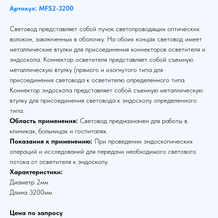
Артикул: MFS2-3200
Световод представляет собой пучок светопроводящих оптических
волокон, заключенных в оболочку. На обоих концах световод имеет
металлические втулки для присоединения коннекторов осветителя и
эндоскопа. Коннектор осветителя представляет собой съемную
металлическую втулку (прямого и изогнутого типа для
присоединения световода к осветителю определенного типа.
Коннектор эндоскопа представляет собой съемную металлическую
втулку для присоединения световода к эндоскопу определенного
типа.
Область применения:
Световод предназначен для работы в
клиниках, больницах и госпиталях.
Показания к применению:
При проведении эндоскопических
операций и исследований для передачи необходимого светового
потока от осветителя к эндоскопу.
Характеристики:
Диаметр 2мм
Длина 3200мм
Цена по запросу