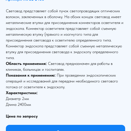
Световод представляет собой пучок светопроводящих оптических
волокон, заключенных в оболочку. На обоих концах световод имеет
металлические втулки для присоединения коннекторов осветителя и
эндоскопа. Коннектор осветителя представляет собой съемную
металлическую втулку (прямого и изогнутого типа для
присоединения световода к осветителю определенного типа.
Коннектор эндоскопа представляет собой съемную металлическую
втулку для присоединения световода к эндоскопу определенного
типа.
Область применения:
Световод предназначен для работы в
клиниках, больницах и госпиталях.
Показания к применению:
При проведении эндоскопических
операций и исследований для передачи необходимого светового
потока от осветителя к эндоскопу.
Характеристики:
Диаметр 2мм
Длина 2400мм
Цена по запросу