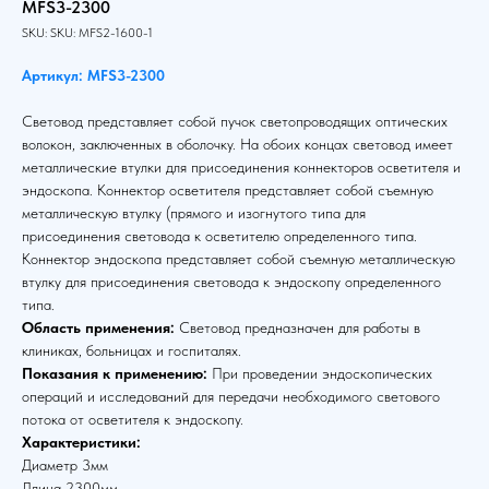
MFS3-2300
SKU:
SKU:
MFS2-1600-1
Артикул: MFS3-2300
Световод представляет собой пучок светопроводящих оптических
волокон, заключенных в оболочку. На обоих концах световод имеет
металлические втулки для присоединения коннекторов осветителя и
эндоскопа. Коннектор осветителя представляет собой съемную
металлическую втулку (прямого и изогнутого типа для
присоединения световода к осветителю определенного типа.
Коннектор эндоскопа представляет собой съемную металлическую
втулку для присоединения световода к эндоскопу определенного
типа.
Область применения:
Световод предназначен для работы в
клиниках, больницах и госпиталях.
Показания к применению:
При проведении эндоскопических
операций и исследований для передачи необходимого светового
потока от осветителя к эндоскопу.
Характеристики:
Диаметр 3мм
Длина 2300мм