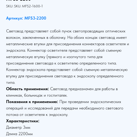
SKU:
SKU:
MFS2-1600-1
Артикул: MFS3-2200
Световод представляет собой пучок светопроводящих оптических
волокон, заключенных в оболочку. На обоих концах световод имеет
металлические втулки для присоединения коннекторов осветителя и
эндоскопа. Коннектор осветителя представляет собой съемную
металлическую втулку (прямого и изогнутого типа для
присоединения световода к осветителю определенного типа.
Коннектор эндоскопа представляет собой съемную металлическую
втулку для присоединения световода к эндоскопу определенного
типа.
Область применения:
Световод предназначен для работы в
клиниках, больницах и госпиталях.
Показания к применению:
При проведении эндоскопических
операций и исследований для передачи необходимого светового
потока от осветителя к эндоскопу.
Характеристики:
Диаметр 3мм
Длина 2200мм