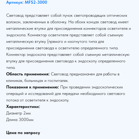
Артикул: MFS2-3000
Световод представляет собой пучок светопроводящих оптических
волокон, заключенных в оболочку. На обоих концах световод имеет
металлические втулки для присоединения коннекторов осветителя и
эндоскопа. Коннектор осветителя представляет собой съемную
металлическую втулку (прямого и изогнутого типа для
присоединения световода к осветителю определенного типа.
Коннектор эндоскопа представляет собой съемную металлическую
втулку для присоединения световода к эндоскопу определенного
типа.
Область применения:
Световод предназначен для работы в
клиниках, больницах и госпиталях.
Показания к применению:
При проведении эндоскопических
операций и исследований для передачи необходимого светового
потока от осветителя к эндоскопу.
Характеристики:
Диаметр 2мм
Длина 3000мм
Цена по запросу