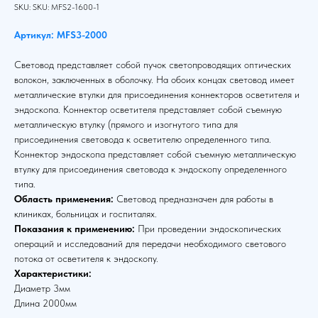
SKU:
SKU:
MFS2-1600-1
Артикул: MFS3-2000
Световод представляет собой пучок светопроводящих оптических
волокон, заключенных в оболочку. На обоих концах световод имеет
металлические втулки для присоединения коннекторов осветителя и
эндоскопа. Коннектор осветителя представляет собой съемную
металлическую втулку (прямого и изогнутого типа для
присоединения световода к осветителю определенного типа.
Коннектор эндоскопа представляет собой съемную металлическую
втулку для присоединения световода к эндоскопу определенного
типа.
Область применения:
Световод предназначен для работы в
клиниках, больницах и госпиталях.
Показания к применению:
При проведении эндоскопических
операций и исследований для передачи необходимого светового
потока от осветителя к эндоскопу.
Характеристики:
Диаметр 3мм
Длина 2000мм