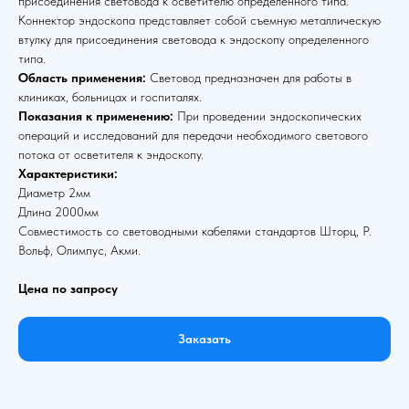
присоединения световода к осветителю определенного типа.
Коннектор эндоскопа представляет собой съемную металлическую
втулку для присоединения световода к эндоскопу определенного
типа.
Область применения:
Световод предназначен для работы в
клиниках, больницах и госпиталях.
Показания к применению:
При проведении эндоскопических
операций и исследований для передачи необходимого светового
потока от осветителя к эндоскопу.
Характеристики:
Диаметр 2мм
Длина 2000мм
Совместимость со световодными кабелями стандартов Шторц, Р.
Вольф, Олимпус, Акми.
Цена по запросу
Заказать