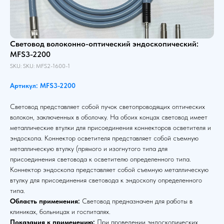
Световод волоконно-оптический эндоскопический:
MFS3-2200
SKU:
SKU:
MFS2-1600-1
Артикул: MFS3-2200
Световод представляет собой пучок светопроводящих оптических
волокон, заключенных в оболочку. На обоих концах световод имеет
металлические втулки для присоединения коннекторов осветителя и
эндоскопа. Коннектор осветителя представляет собой съемную
металлическую втулку (прямого и изогнутого типа для
присоединения световода к осветителю определенного типа.
Коннектор эндоскопа представляет собой съемную металлическую
втулку для присоединения световода к эндоскопу определенного
типа.
Область применения:
Световод предназначен для работы в
клиниках, больницах и госпиталях.
Показания к применению:
При проведении эндоскопических