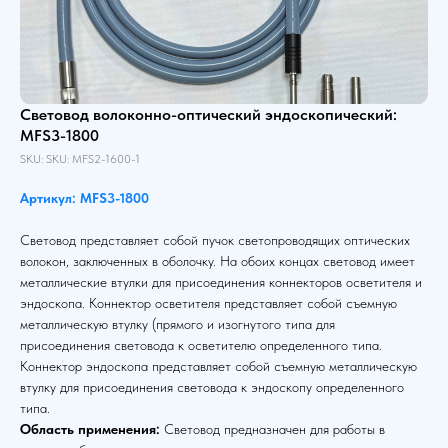
Световод волоконно-оптический эндоскопический:
MFS3-1800
SKU:
SKU:
MFS2-1600-1
Артикул: MFS3-1800
Световод представляет собой пучок светопроводящих оптических
волокон, заключенных в оболочку. На обоих концах световод имеет
металлические втулки для присоединения коннекторов осветителя и
эндоскопа. Коннектор осветителя представляет собой съемную
металлическую втулку (прямого и изогнутого типа для
присоединения световода к осветителю определенного типа.
Коннектор эндоскопа представляет собой съемную металлическую
втулку для присоединения световода к эндоскопу определенного
типа.
Область применения:
Световод предназначен для работы в