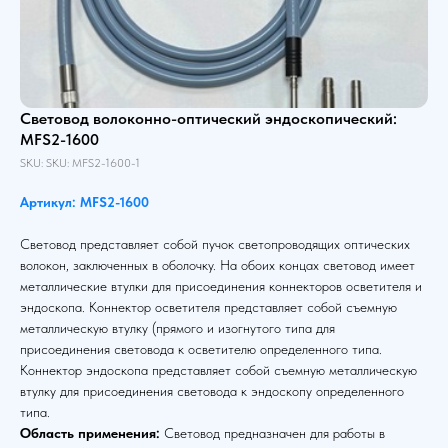
Световод волоконно-оптический эндоскопический:
MFS2-1600
SKU:
SKU:
MFS2-1600-1
Артикул: MFS2-1600
Световод представляет собой пучок светопроводящих оптических
волокон, заключенных в оболочку. На обоих концах световод имеет
металлические втулки для присоединения коннекторов осветителя и
эндоскопа. Коннектор осветителя представляет собой съемную
металлическую втулку (прямого и изогнутого типа для
присоединения световода к осветителю определенного типа.
Коннектор эндоскопа представляет собой съемную металлическую
втулку для присоединения световода к эндоскопу определенного
типа.
Область применения:
Световод предназначен для работы в