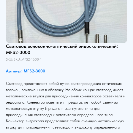
Световод волоконно-оптический эндоскопический:
MFS2-3000
SKU:
SKU:
MFS2-1600-1
Артикул: MFS2-3000
Световод представляет собой пучок светопроводящих оптических
волокон, заключенных в оболочку. На обоих концах световод имеет
металлические втулки для присоединения коннекторов осветителя и
эндоскопа. Коннектор осветителя представляет собой съемную
металлическую втулку (прямого и изогнутого типа для
присоединения световода к осветителю определенного типа.
Коннектор эндоскопа представляет собой съемную металлическую
втулку для присоединения световода к эндоскопу определенного