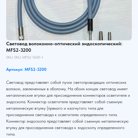
Световод волоконно-оптический эндоскопический:
MFS2-3200
SKU:
SKU:
MFS2-1600-1
Артикул: MFS2-3200
Световод представляет собой пучок светопроводящих оптических
волокон, заключенных в оболочку. На обоих концах световод имеет
металлические втулки для присоединения коннекторов осветителя и
эндоскопа. Коннектор осветителя представляет собой съемную
металлическую втулку (прямого и изогнутого типа для
присоединения световода к осветителю определенного типа.
Коннектор эндоскопа представляет собой съемную металлическую
втулку для присоединения световода к эндоскопу определенного
типа.