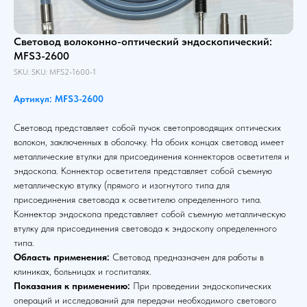
Световод волоконно-оптический эндоскопический:
MFS3-2600
SKU:
SKU:
MFS2-1600-1
Артикул: MFS3-2600
Световод представляет собой пучок светопроводящих оптических
волокон, заключенных в оболочку. На обоих концах световод имеет
металлические втулки для присоединения коннекторов осветителя и
эндоскопа. Коннектор осветителя представляет собой съемную
металлическую втулку (прямого и изогнутого типа для
присоединения световода к осветителю определенного типа.
Коннектор эндоскопа представляет собой съемную металлическую
втулку для присоединения световода к эндоскопу определенного
типа.
Область применения:
Световод предназначен для работы в
клиниках, больницах и госпиталях.
Показания к применению:
При проведении эндоскопических
операций и исследований для передачи необходимого светового