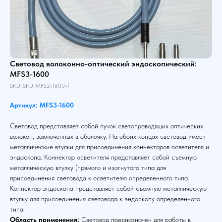
Световод волоконно-оптический эндоскопический:
MFS3-1600
SKU:
SKU:
MFS2-1600-1
Артикул: MFS3-1600
Световод представляет собой пучок светопроводящих оптических
волокон, заключенных в оболочку. На обоих концах световод имеет
металлические втулки для присоединения коннекторов осветителя и
эндоскопа. Коннектор осветителя представляет собой съемную
металлическую втулку (прямого и изогнутого типа для
присоединения световода к осветителю определенного типа.
Коннектор эндоскопа представляет собой съемную металлическую
втулку для присоединения световода к эндоскопу определенного
типа.
Область применения:
Световод предназначен для работы в