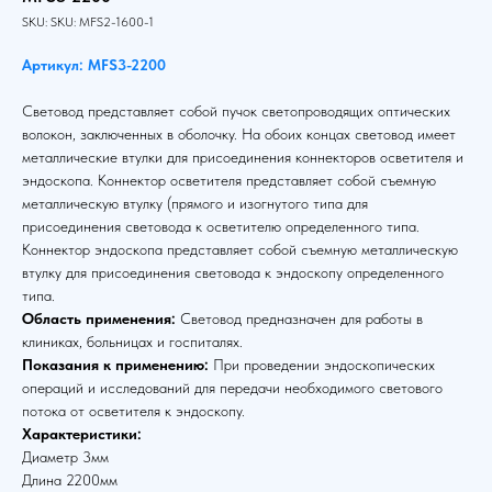
SKU:
SKU:
MFS2-1600-1
Артикул: MFS3-2200
Световод представляет собой пучок светопроводящих оптических
волокон, заключенных в оболочку. На обоих концах световод имеет
металлические втулки для присоединения коннекторов осветителя и
эндоскопа. Коннектор осветителя представляет собой съемную
металлическую втулку (прямого и изогнутого типа для
присоединения световода к осветителю определенного типа.
Коннектор эндоскопа представляет собой съемную металлическую
втулку для присоединения световода к эндоскопу определенного
типа.
Область применения:
Световод предназначен для работы в
клиниках, больницах и госпиталях.
Показания к применению:
При проведении эндоскопических
операций и исследований для передачи необходимого светового
потока от осветителя к эндоскопу.
Характеристики:
Диаметр 3мм
Длина 2200мм