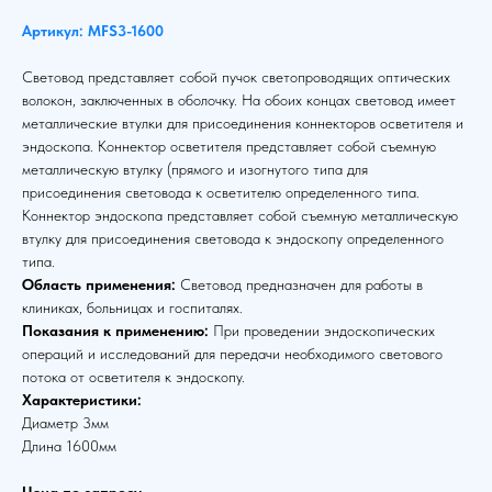
Артикул: MFS3-1600
Световод представляет собой пучок светопроводящих оптических
волокон, заключенных в оболочку. На обоих концах световод имеет
металлические втулки для присоединения коннекторов осветителя и
эндоскопа. Коннектор осветителя представляет собой съемную
металлическую втулку (прямого и изогнутого типа для
присоединения световода к осветителю определенного типа.
Коннектор эндоскопа представляет собой съемную металлическую
втулку для присоединения световода к эндоскопу определенного
типа.
Область применения:
Световод предназначен для работы в
клиниках, больницах и госпиталях.
Показания к применению:
При проведении эндоскопических
операций и исследований для передачи необходимого светового
потока от осветителя к эндоскопу.
Характеристики:
Диаметр 3мм
Длина 1600мм
Цена по запросу