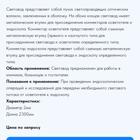
Световод представляет собой пучок светопроводящих оптических
волокон, заключенных в оболочку. На обоих концах световод имеет
металлические втулки для присоединения коннекторов осветителя и
эндоскопа. Коннектор осветителя представляет собой съемную
металлическую втулку (прямого и изогнутого типа для
присоединения световода к осветителю определенного типа.
Коннектор эндоскопа представляет собой съемную металлическую
втулку для присоединения световода к эндоскопу определенного
типа.
Область применения:
Световод предназначен для работы в
клиниках, больницах и госпиталях.
Показания к применению:
При проведении эндоскопических
операций и исследований для передачи необходимого светового
потока от осветителя к эндоскопу.
Характеристики:
Диаметр 2мм
Длина 2300мм
Цена по запросу