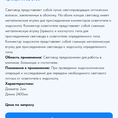
Световод представляет собой пучок светопроводящих оптических
волокон, заключенных в оболочку. На обоих концах световод имеет
металлические втулки для присоединения коннекторов осветителя и
эндоскопа. Коннектор осветителя представляет собой съемную
металлическую втулку (прямого и изогнутого типа для
присоединения световода к осветителю определенного типа.
Коннектор эндоскопа представляет собой съемную металлическую
втулку для присоединения световода к эндоскопу определенного
типа.
Область применения:
Световод предназначен для работы в
клиниках, больницах и госпиталях.
Показания к применению:
При проведении эндоскопических
операций и исследований для передачи необходимого светового
потока от осветителя к эндоскопу.
Характеристики:
Диаметр 2мм
Длина 2400мм
Цена по запросу