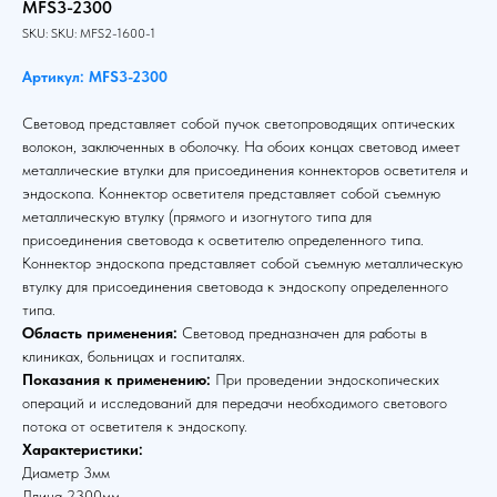
MFS3-2300
SKU:
SKU:
MFS2-1600-1
Артикул: MFS3-2300
Световод представляет собой пучок светопроводящих оптических
волокон, заключенных в оболочку. На обоих концах световод имеет
металлические втулки для присоединения коннекторов осветителя и
эндоскопа. Коннектор осветителя представляет собой съемную
металлическую втулку (прямого и изогнутого типа для
присоединения световода к осветителю определенного типа.
Коннектор эндоскопа представляет собой съемную металлическую
втулку для присоединения световода к эндоскопу определенного
типа.
Область применения:
Световод предназначен для работы в
клиниках, больницах и госпиталях.
Показания к применению:
При проведении эндоскопических
операций и исследований для передачи необходимого светового
потока от осветителя к эндоскопу.
Характеристики:
Диаметр 3мм
Длина 2300мм