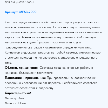
SKU:
SKU:
MFS2-1600-1
Артикул: MFS3-2000
Световод представляет собой пучок светопроводящих оптических
волокон, заключенных в оболочку. На обоих концах световод имеет
металлические втулки для присоединения коннекторов осветителя и
эндоскопа. Коннектор осветителя представляет собой съемную
металлическую втулку (прямого и изогнутого типа для
присоединения световода к осветителю определенного типа.
Коннектор эндоскопа представляет собой съемную металлическую
втулку для присоединения световода к эндоскопу определенного
типа.
Область применения:
Световод предназначен для работы в
клиниках, больницах и госпиталях.
Показания к применению:
При проведении эндоскопических
операций и исследований для передачи необходимого светового
потока от осветителя к эндоскопу.
Характеристики:
Диаметр 3мм
Длина 2000мм