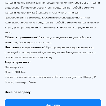
металлические втулки для присоединения коннекторов осветителя и
эндоскопа. Коннектор осветителя представляет собой съемную
металлическую втулку (прямого и изогнутого типа для
присоединения световода к осветителю определенного типа.
Коннектор эндоскопа представляет собой съемную металлическую
втулку для присоединения световода к эндоскопу определенного
типа.
Область применения:
Световод предназначен для работы в
клиниках, больницах и госпиталях.
Показания к применению:
При проведении эндоскопических
операций и исследований для передачи необходимого светового
потока от осветителя к эндоскопу.
Характеристики:
Диаметр 2мм
Длина 2000мм
Совместимость со световодными кабелями стандартов Шторц, Р.
Вольф, Олимпус, Акми.
Цена по запросу
Заказать