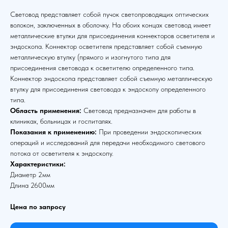
Световод представляет собой пучок светопроводящих оптических
волокон, заключенных в оболочку. На обоих концах световод имеет
металлические втулки для присоединения коннекторов осветителя и
эндоскопа. Коннектор осветителя представляет собой съемную
металлическую втулку (прямого и изогнутого типа для
присоединения световода к осветителю определенного типа.
Коннектор эндоскопа представляет собой съемную металлическую
втулку для присоединения световода к эндоскопу определенного
типа.
Область применения:
Световод предназначен для работы в
клиниках, больницах и госпиталях.
Показания к применению:
При проведении эндоскопических
операций и исследований для передачи необходимого светового
потока от осветителя к эндоскопу.
Характеристики:
Диаметр 2мм
Длина 2600мм
Цена по запросу