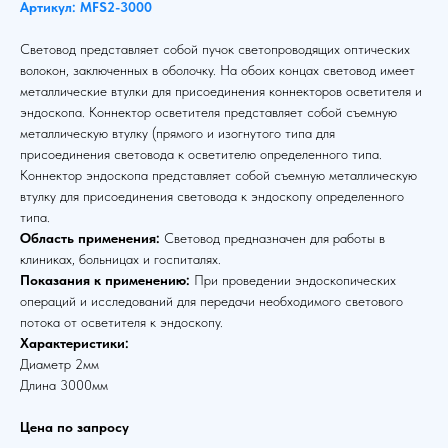
Артикул: MFS2-3000
Световод представляет собой пучок светопроводящих оптических
волокон, заключенных в оболочку. На обоих концах световод имеет
металлические втулки для присоединения коннекторов осветителя и
эндоскопа. Коннектор осветителя представляет собой съемную
металлическую втулку (прямого и изогнутого типа для
присоединения световода к осветителю определенного типа.
Коннектор эндоскопа представляет собой съемную металлическую
втулку для присоединения световода к эндоскопу определенного
типа.
Область применения:
Световод предназначен для работы в
клиниках, больницах и госпиталях.
Показания к применению:
При проведении эндоскопических
операций и исследований для передачи необходимого светового
потока от осветителя к эндоскопу.
Характеристики:
Диаметр 2мм
Длина 3000мм
Цена по запросу