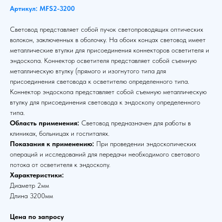
Артикул: MFS2-3200
Световод представляет собой пучок светопроводящих оптических
волокон, заключенных в оболочку. На обоих концах световод имеет
металлические втулки для присоединения коннекторов осветителя и
эндоскопа. Коннектор осветителя представляет собой съемную
металлическую втулку (прямого и изогнутого типа для
присоединения световода к осветителю определенного типа.
Коннектор эндоскопа представляет собой съемную металлическую
втулку для присоединения световода к эндоскопу определенного
типа.
Область применения:
Световод предназначен для работы в
клиниках, больницах и госпиталях.
Показания к применению:
При проведении эндоскопических
операций и исследований для передачи необходимого светового
потока от осветителя к эндоскопу.
Характеристики:
Диаметр 2мм
Длина 3200мм
Цена по запросу