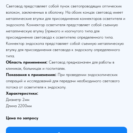
Световод представляет собой пучок светопроводящих оптических
волокон, заключенных в оболочку. На обоих концах световод имеет
металлические втулки для присоединения коннекторов осветителя и
эндоскопа. Коннектор осветителя представляет собой съемную
металлическую втулку (прямого и изогнутого типа для
присоединения световода к осветителю определенного типа.
Коннектор эндоскопа представляет собой съемную металлическую
втулку для присоединения световода к эндоскопу определенного
типа.
Область применения:
Световод предназначен для работы в
клиниках, больницах и госпиталях.
Показания к применению:
При проведении эндоскопических
операций и исследований для передачи необходимого светового
потока от осветителя к эндоскопу.
Характеристики:
Диаметр 2мм
Длина 2200мм
Цена по запросу