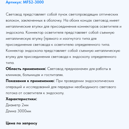
Артикул: MFS2-3000
Световод представляет собой пучок светопроводящих оптических
волокон, заключенных в оболочку. На обоих концах световод имеет
металлические втулки для присоединения коннекторов осветителя и
эндоскопа. Коннектор осветителя представляет собой съемную
металлическую втулку (прямого и изогнутого типа для
присоединения световода к осветителю определенного типа.
Коннектор эндоскопа представляет собой съемную металлическую
втулку для присоединения световода к эндоскопу определенного
типа.
Область применения:
Световод предназначен для работы в
клиниках, больницах и госпиталях.
Показания к применению:
При проведении эндоскопических
операций и исследований для передачи необходимого светового
потока от осветителя к эндоскопу.
Характеристики:
Диаметр 2мм
Длина 3000мм
Цена по запросу