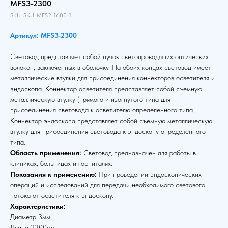
MFS3-2300
SKU:
SKU:
MFS2-1600-1
Артикул: MFS3-2300
Световод представляет собой пучок светопроводящих оптических
волокон, заключенных в оболочку. На обоих концах световод имеет
металлические втулки для присоединения коннекторов осветителя и
эндоскопа. Коннектор осветителя представляет собой съемную
металлическую втулку (прямого и изогнутого типа для
присоединения световода к осветителю определенного типа.
Коннектор эндоскопа представляет собой съемную металлическую
втулку для присоединения световода к эндоскопу определенного
типа.
Область применения:
Световод предназначен для работы в
клиниках, больницах и госпиталях.
Показания к применению:
При проведении эндоскопических
операций и исследований для передачи необходимого светового
потока от осветителя к эндоскопу.
Характеристики:
Диаметр 3мм
Длина 2300мм