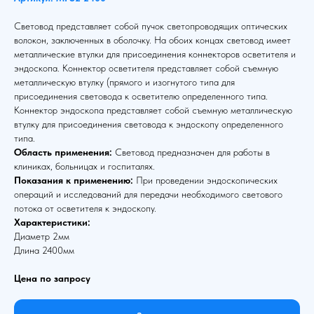
Световод представляет собой пучок светопроводящих оптических
волокон, заключенных в оболочку. На обоих концах световод имеет
металлические втулки для присоединения коннекторов осветителя и
эндоскопа. Коннектор осветителя представляет собой съемную
металлическую втулку (прямого и изогнутого типа для
присоединения световода к осветителю определенного типа.
Коннектор эндоскопа представляет собой съемную металлическую
втулку для присоединения световода к эндоскопу определенного
типа.
Область применения:
Световод предназначен для работы в
клиниках, больницах и госпиталях.
Показания к применению:
При проведении эндоскопических
операций и исследований для передачи необходимого светового
потока от осветителя к эндоскопу.
Характеристики:
Диаметр 2мм
Длина 2400мм
Цена по запросу