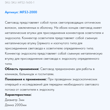
SKU:
SKU:
MFS2-1600-1
Артикул: MFS3-2000
Световод представляет собой пучок светопроводящих оптических
волокон, заключенных в оболочку. На обоих концах световод имеет
металлические втулки для присоединения коннекторов осветителя и
эндоскопа. Коннектор осветителя представляет собой съемную
металлическую втулку (прямого и изогнутого типа для
присоединения световода к осветителю определенного типа.
Коннектор эндоскопа представляет собой съемную металлическую
втулку для присоединения световода к эндоскопу определенного
типа.
Область применения:
Световод предназначен для работы в
клиниках, больницах и госпиталях.
Показания к применению:
При проведении эндоскопических
операций и исследований для передачи необходимого светового
потока от осветителя к эндоскопу.
Характеристики:
Диаметр 3мм
Длина 2000мм