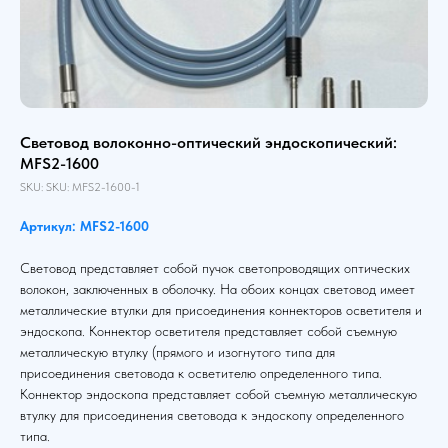
Световод волоконно-оптический эндоскопический:
MFS2-1600
SKU:
SKU:
MFS2-1600-1
Артикул: MFS2-1600
Световод представляет собой пучок светопроводящих оптических
волокон, заключенных в оболочку. На обоих концах световод имеет
металлические втулки для присоединения коннекторов осветителя и
эндоскопа. Коннектор осветителя представляет собой съемную
металлическую втулку (прямого и изогнутого типа для
присоединения световода к осветителю определенного типа.
Коннектор эндоскопа представляет собой съемную металлическую
втулку для присоединения световода к эндоскопу определенного
типа.