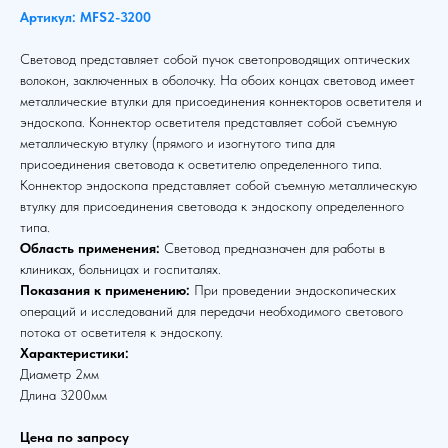
Артикул: MFS2-3200
Световод представляет собой пучок светопроводящих оптических
волокон, заключенных в оболочку. На обоих концах световод имеет
металлические втулки для присоединения коннекторов осветителя и
эндоскопа. Коннектор осветителя представляет собой съемную
металлическую втулку (прямого и изогнутого типа для
присоединения световода к осветителю определенного типа.
Коннектор эндоскопа представляет собой съемную металлическую
втулку для присоединения световода к эндоскопу определенного
типа.
Область применения:
Световод предназначен для работы в
клиниках, больницах и госпиталях.
Показания к применению:
При проведении эндоскопических
операций и исследований для передачи необходимого светового
потока от осветителя к эндоскопу.
Характеристики:
Диаметр 2мм
Длина 3200мм
Цена по запросу