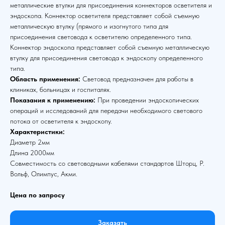
металлические втулки для присоединения коннекторов осветителя и
эндоскопа. Коннектор осветителя представляет собой съемную
металлическую втулку (прямого и изогнутого типа для
присоединения световода к осветителю определенного типа.
Коннектор эндоскопа представляет собой съемную металлическую
втулку для присоединения световода к эндоскопу определенного
типа.
Область применения:
Световод предназначен для работы в
клиниках, больницах и госпиталях.
Показания к применению:
При проведении эндоскопических
операций и исследований для передачи необходимого светового
потока от осветителя к эндоскопу.
Характеристики:
Диаметр 2мм
Длина 2000мм
Совместимость со световодными кабелями стандартов Шторц, Р.
Вольф, Олимпус, Акми.
Цена по запросу
Заказать