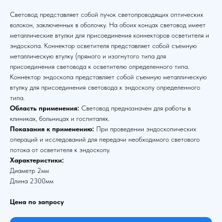
Световод представляет собой пучок светопроводящих оптических
волокон, заключенных в оболочку. На обоих концах световод имеет
металлические втулки для присоединения коннекторов осветителя и
эндоскопа. Коннектор осветителя представляет собой съемную
металлическую втулку (прямого и изогнутого типа для
присоединения световода к осветителю определенного типа.
Коннектор эндоскопа представляет собой съемную металлическую
втулку для присоединения световода к эндоскопу определенного
типа.
Область применения:
Световод предназначен для работы в
клиниках, больницах и госпиталях.
Показания к применению:
При проведении эндоскопических
операций и исследований для передачи необходимого светового
потока от осветителя к эндоскопу.
Характеристики:
Диаметр 2мм
Длина 2300мм
Цена по запросу