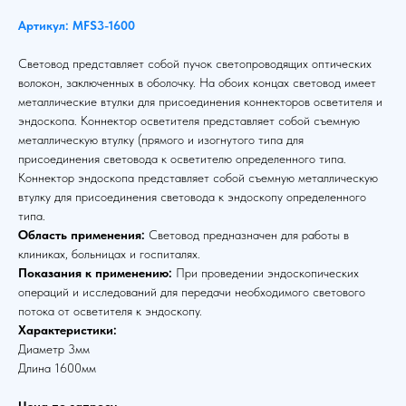
Артикул: MFS3-1600
Световод представляет собой пучок светопроводящих оптических
волокон, заключенных в оболочку. На обоих концах световод имеет
металлические втулки для присоединения коннекторов осветителя и
эндоскопа. Коннектор осветителя представляет собой съемную
металлическую втулку (прямого и изогнутого типа для
присоединения световода к осветителю определенного типа.
Коннектор эндоскопа представляет собой съемную металлическую
втулку для присоединения световода к эндоскопу определенного
типа.
Область применения:
Световод предназначен для работы в
клиниках, больницах и госпиталях.
Показания к применению:
При проведении эндоскопических
операций и исследований для передачи необходимого светового
потока от осветителя к эндоскопу.
Характеристики:
Диаметр 3мм
Длина 1600мм
Цена по запросу