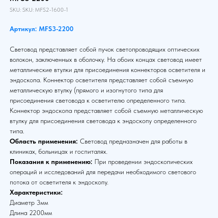
SKU:
SKU:
MFS2-1600-1
Артикул: MFS3-2200
Световод представляет собой пучок светопроводящих оптических
волокон, заключенных в оболочку. На обоих концах световод имеет
металлические втулки для присоединения коннекторов осветителя и
эндоскопа. Коннектор осветителя представляет собой съемную
металлическую втулку (прямого и изогнутого типа для
присоединения световода к осветителю определенного типа.
Коннектор эндоскопа представляет собой съемную металлическую
втулку для присоединения световода к эндоскопу определенного
типа.
Область применения:
Световод предназначен для работы в
клиниках, больницах и госпиталях.
Показания к применению:
При проведении эндоскопических
операций и исследований для передачи необходимого светового
потока от осветителя к эндоскопу.
Характеристики:
Диаметр 3мм
Длина 2200мм