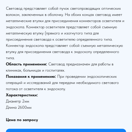
Световод представляет собой пучок светопроводящих оптических
волокон, заключенных в оболочку. На обоих концах световод имеет
металлические втулки для присоединения коннекторов осветителя и
эндоскопа. Коннектор осветителя представляет собой съемную
металлическую втулку (прямого и изогнутого типа для
присоединения световода к осветителю определенного типа.
Коннектор эндоскопа представляет собой съемную металлическую
втулку для присоединения световода к эндоскопу определенного
типа.
Область применения:
Световод предназначен для работы в
клиниках, больницах и госпиталях.
Показания к применению:
При проведении эндоскопических
операций и исследований для передачи необходимого светового
потока от осветителя к эндоскопу.
Характеристики:
Диаметр 2мм
Длина 2600мм
Цена по запросу