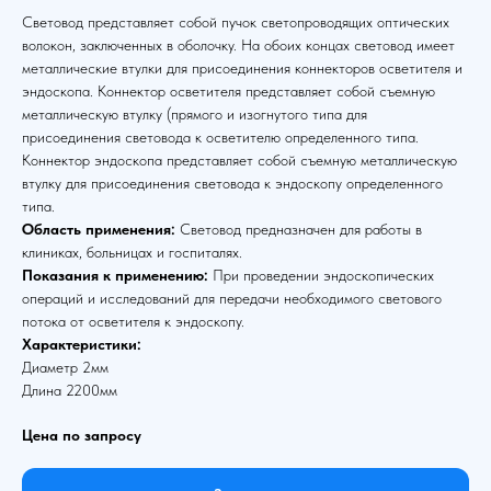
Световод представляет собой пучок светопроводящих оптических
волокон, заключенных в оболочку. На обоих концах световод имеет
металлические втулки для присоединения коннекторов осветителя и
эндоскопа. Коннектор осветителя представляет собой съемную
металлическую втулку (прямого и изогнутого типа для
присоединения световода к осветителю определенного типа.
Коннектор эндоскопа представляет собой съемную металлическую
втулку для присоединения световода к эндоскопу определенного
типа.
Область применения:
Световод предназначен для работы в
клиниках, больницах и госпиталях.
Показания к применению:
При проведении эндоскопических
операций и исследований для передачи необходимого светового
потока от осветителя к эндоскопу.
Характеристики:
Диаметр 2мм
Длина 2200мм
Цена по запросу