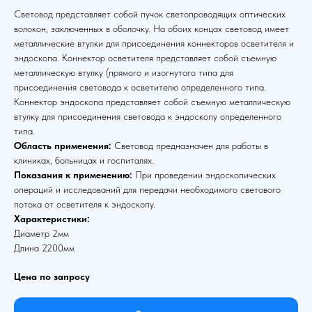
Световод представляет собой пучок светопроводящих оптических
волокон, заключенных в оболочку. На обоих концах световод имеет
металлические втулки для присоединения коннекторов осветителя и
эндоскопа. Коннектор осветителя представляет собой съемную
металлическую втулку (прямого и изогнутого типа для
присоединения световода к осветителю определенного типа.
Коннектор эндоскопа представляет собой съемную металлическую
втулку для присоединения световода к эндоскопу определенного
типа.
Область применения:
Световод предназначен для работы в
клиниках, больницах и госпиталях.
Показания к применению:
При проведении эндоскопических
операций и исследований для передачи необходимого светового
потока от осветителя к эндоскопу.
Характеристики:
Диаметр 2мм
Длина 2200мм
Цена по запросу