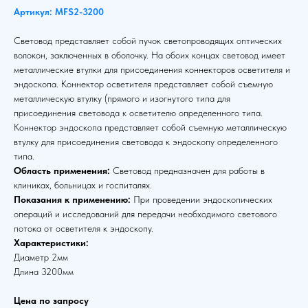
Артикул: MFS2-3200
Световод представляет собой пучок светопроводящих оптических
волокон, заключенных в оболочку. На обоих концах световод имеет
металлические втулки для присоединения коннекторов осветителя и
эндоскопа. Коннектор осветителя представляет собой съемную
металлическую втулку (прямого и изогнутого типа для
присоединения световода к осветителю определенного типа.
Коннектор эндоскопа представляет собой съемную металлическую
втулку для присоединения световода к эндоскопу определенного
типа.
Область применения:
Световод предназначен для работы в
клиниках, больницах и госпиталях.
Показания к применению:
При проведении эндоскопических
операций и исследований для передачи необходимого светового
потока от осветителя к эндоскопу.
Характеристики:
Диаметр 2мм
Длина 3200мм
Цена по запросу