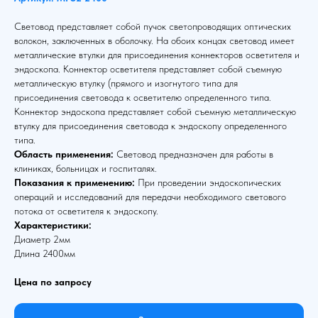
Световод представляет собой пучок светопроводящих оптических
волокон, заключенных в оболочку. На обоих концах световод имеет
металлические втулки для присоединения коннекторов осветителя и
эндоскопа. Коннектор осветителя представляет собой съемную
металлическую втулку (прямого и изогнутого типа для
присоединения световода к осветителю определенного типа.
Коннектор эндоскопа представляет собой съемную металлическую
втулку для присоединения световода к эндоскопу определенного
типа.
Область применения:
Световод предназначен для работы в
клиниках, больницах и госпиталях.
Показания к применению:
При проведении эндоскопических
операций и исследований для передачи необходимого светового
потока от осветителя к эндоскопу.
Характеристики:
Диаметр 2мм
Длина 2400мм
Цена по запросу