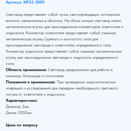
Артикул: MFS2-3000
Световод представляет собой пучок светопроводящих оптических
волокон, заключенных в оболочку. На обоих концах световод имеет
металлические втулки для присоединения коннекторов осветителя и
эндоскопа. Коннектор осветителя представляет собой съемную
металлическую втулку (прямого и изогнутого типа для
присоединения световода к осветителю определенного типа.
Коннектор эндоскопа представляет собой съемную металлическую
втулку для присоединения световода к эндоскопу определенного
типа.
Область применения:
Световод предназначен для работы в
клиниках, больницах и госпиталях.
Показания к применению:
При проведении эндоскопических
операций и исследований для передачи необходимого светового
потока от осветителя к эндоскопу.
Характеристики:
Диаметр 2мм
Длина 3000мм
Цена по запросу