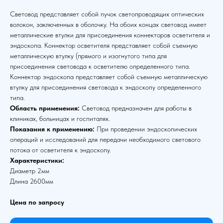
Световод представляет собой пучок светопроводящих оптических
волокон, заключенных в оболочку. На обоих концах световод имеет
металлические втулки для присоединения коннекторов осветителя и
эндоскопа. Коннектор осветителя представляет собой съемную
металлическую втулку (прямого и изогнутого типа для
присоединения световода к осветителю определенного типа.
Коннектор эндоскопа представляет собой съемную металлическую
втулку для присоединения световода к эндоскопу определенного
типа.
Область применения:
Световод предназначен для работы в
клиниках, больницах и госпиталях.
Показания к применению:
При проведении эндоскопических
операций и исследований для передачи необходимого светового
потока от осветителя к эндоскопу.
Характеристики:
Диаметр 2мм
Длина 2600мм
Цена по запросу