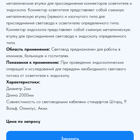
металлические втулки для присоединения коннекторов осветителя и
эндоскопа. Коннектор осветителя представляет собой съемную
металлическую втулку (прямого и изогнутого типа для
присоединения световода к осветителю определенного типа.
Коннектор эндоскопа представляет собой съемную металлическую
втулку для присоединения световода к эндоскопу определенного
типа.
Область применения:
Световод предназначен для работы в
клиниках, больницах и госпиталях.
Показания к применению:
При проведении эндоскопических
операций и исследований для передачи необходимого светового
потока от осветителя к эндоскопу.
Характеристики:
Диаметр 2мм
Длина 2000мм
Совместимость со световодными кабелями стандартов Шторц, Р.
Вольф, Олимпус, Акми.
Цена по запросу
Заказать