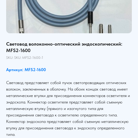
Световод волоконно-оптический эндоскопический:
MFS2-1600
SKU:
SKU:
MFS2-1600-1
Артикул: MFS2-1600
Световод представляет собой пучок светопроводящих оптических
волокон, заключенных в оболочку. На обоих концах световод имеет
металлические втулки для присоединения коннекторов осветителя и
эндоскопа. Коннектор осветителя представляет собой съемную
металлическую втулку (прямого и изогнутого типа для
присоединения световода к осветителю определенного типа.
Коннектор эндоскопа представляет собой съемную металлическую
втулку для присоединения световода к эндоскопу определенного
типа.