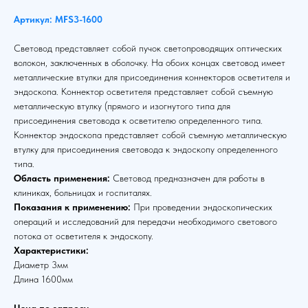
Артикул: MFS3-1600
Световод представляет собой пучок светопроводящих оптических
волокон, заключенных в оболочку. На обоих концах световод имеет
металлические втулки для присоединения коннекторов осветителя и
эндоскопа. Коннектор осветителя представляет собой съемную
металлическую втулку (прямого и изогнутого типа для
присоединения световода к осветителю определенного типа.
Коннектор эндоскопа представляет собой съемную металлическую
втулку для присоединения световода к эндоскопу определенного
типа.
Область применения:
Световод предназначен для работы в
клиниках, больницах и госпиталях.
Показания к применению:
При проведении эндоскопических
операций и исследований для передачи необходимого светового
потока от осветителя к эндоскопу.
Характеристики:
Диаметр 3мм
Длина 1600мм
Цена по запросу