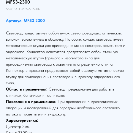
MFS3-2300
SKU:
SKU:
MFS2-1600-1
Артикул: MFS3-2300
Световод представляет собой пучок светопроводящих оптических
волокон, заключенных в оболочку. На обоих концах световод имеет
металлические втулки для присоединения коннекторов осветителя и
эндоскопа. Коннектор осветителя представляет собой съемную
металлическую втулку (прямого и изогнутого типа для
присоединения световода к осветителю определенного типа.
Коннектор эндоскопа представляет собой съемную металлическую
втулку для присоединения световода к эндоскопу определенного
типа.
Область применения:
Световод предназначен для работы в
клиниках, больницах и госпиталях.
Показания к применению:
При проведении эндоскопических
операций и исследований для передачи необходимого светового
потока от осветителя к эндоскопу.
Характеристики:
Диаметр 3мм
Длина 2300мм