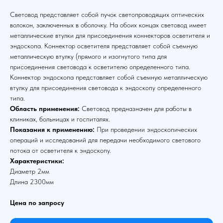
Световод представляет собой пучок светопроводящих оптических
волокон, заключенных в оболочку. На обоих концах световод имеет
металлические втулки для присоединения коннекторов осветителя и
эндоскопа. Коннектор осветителя представляет собой съемную
металлическую втулку (прямого и изогнутого типа для
присоединения световода к осветителю определенного типа.
Коннектор эндоскопа представляет собой съемную металлическую
втулку для присоединения световода к эндоскопу определенного
типа.
Область применения:
Световод предназначен для работы в
клиниках, больницах и госпиталях.
Показания к применению:
При проведении эндоскопических
операций и исследований для передачи необходимого светового
потока от осветителя к эндоскопу.
Характеристики:
Диаметр 2мм
Длина 2300мм
Цена по запросу