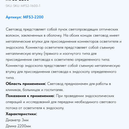
SKU:
SKU:
MFS2-1600-1
Артикул: MFS3-2200
Световод представляет собой пучок светопроводящих оптических
волокон, заключенных в оболочку. На обоих концах световод имеет
металлические втулки для присоединения коннекторов осветителя и
эндоскопа. Коннектор осветителя представляет собой съемную
металлическую втулку (прямого и изогнутого типа для
присоединения световода к осветителю определенного типа.
Коннектор эндоскопа представляет собой съемную металлическую
втулку для присоединения световода к эндоскопу определенного
типа.
Область применения:
Световод предназначен для работы в
клиниках, больницах и госпиталях.
Показания к применению:
При проведении эндоскопических
операций и исследований для передачи необходимого светового
потока от осветителя к эндоскопу.
Характеристики:
Диаметр 3мм
Длина 2200мм