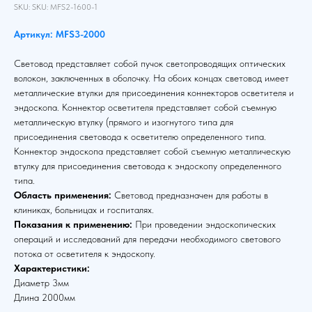
SKU:
SKU:
MFS2-1600-1
Артикул: MFS3-2000
Световод представляет собой пучок светопроводящих оптических
волокон, заключенных в оболочку. На обоих концах световод имеет
металлические втулки для присоединения коннекторов осветителя и
эндоскопа. Коннектор осветителя представляет собой съемную
металлическую втулку (прямого и изогнутого типа для
присоединения световода к осветителю определенного типа.
Коннектор эндоскопа представляет собой съемную металлическую
втулку для присоединения световода к эндоскопу определенного
типа.
Область применения:
Световод предназначен для работы в
клиниках, больницах и госпиталях.
Показания к применению:
При проведении эндоскопических
операций и исследований для передачи необходимого светового
потока от осветителя к эндоскопу.
Характеристики:
Диаметр 3мм
Длина 2000мм