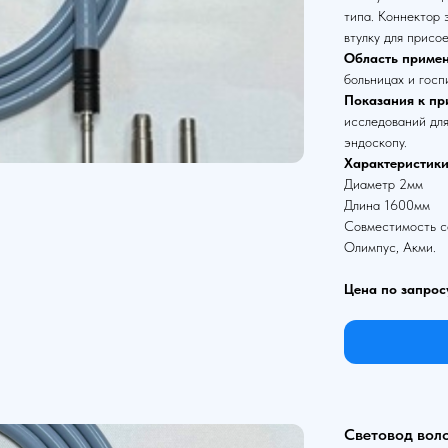
типа. Коннектор
втулку для присо
Область примен
больницах и госп
Показания к пр
исследований для
эндоскопу.
Характеристики
Диаметр 2мм
Длина 1600мм
Совместимость со
Олимпус, Акми.
Цена по запрос
Световод вол