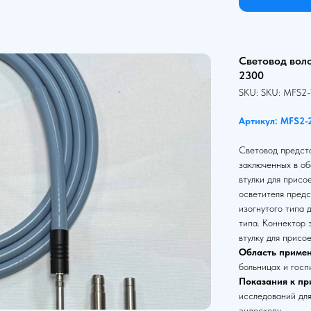
Световод вол
2300
SKU:
SKU:
MFS2-
Артикул: MFS2-
Световод предста
заключенных в об
втулки для присо
осветителя предс
изогнутого типа 
типа. Коннектор
втулку для присо
Область примен
больницах и госп
Показания к пр
исследований для
эндоскопу.