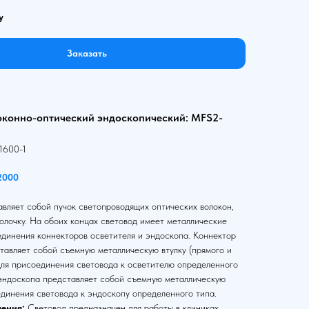
у
Заказать
оконно-оптический эндоскопический: MFS2-
1600-1
2000
вляет собой пучок светопроводящих оптических волокон,
олочку. На обоих концах световод имеет металлические
единения коннекторов осветителя и эндоскопа. Коннектор
тавляет собой съемную металлическую втулку (прямого и
для присоединения световода к осветителю определенного
 эндоскопа представляет собой съемную металлическую
единения световода к эндоскопу определенного типа.
ения:
Световод предназначен для работы в клиниках,