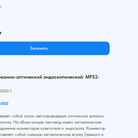
:
у
Заказать
оконно-оптический эндоскопический: MFS2-
1600-1
2400
вляет собой пучок светопроводящих оптических волокон,
олочку. На обоих концах световод имеет металлические
единения коннекторов осветителя и эндоскопа. Коннектор
тавляет собой съемную металлическую втулку (прямого и