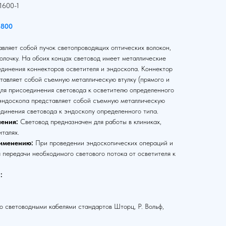
1600-1
1800
вляет собой пучок светопроводящих оптических волокон,
олочку. На обоих концах световод имеет металлические
единения коннекторов осветителя и эндоскопа. Коннектор
тавляет собой съемную металлическую втулку (прямого и
для присоединения световода к осветителю определенного
 эндоскопа представляет собой съемную металлическую
единения световода к эндоскопу определенного типа.
ения:
Световод предназначен для работы в клиниках,
италях.
именению:
При проведении эндоскопических операций и
 передачи необходимого светового потока от осветителя к
:
 световодными кабелями стандартов Шторц, Р. Вольф,