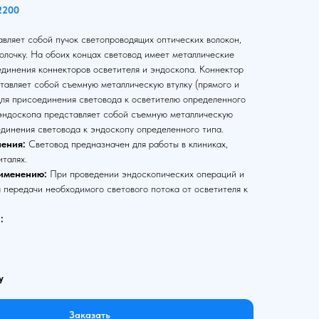
2200
вляет собой пучок светопроводящих оптических волокон,
олочку. На обоих концах световод имеет металлические
единения коннекторов осветителя и эндоскопа. Коннектор
тавляет собой съемную металлическую втулку (прямого и
для присоединения световода к осветителю определенного
 эндоскопа представляет собой съемную металлическую
единения световода к эндоскопу определенного типа.
ения:
Световод предназначен для работы в клиниках,
италях.
именению:
При проведении эндоскопических операций и
 передачи необходимого светового потока от осветителя к
:
у
Заказать