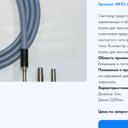
Артикул: MFS2-
Световод предста
заключенных в об
втулки для присо
осветителя предс
изогнутого типа 
типа. Коннектор
втулку для присо
Область примен
больницах и госп
Показания к пр
исследований для
эндоскопу.
Характеристики
Диаметр 2мм
Длина 2200мм
Цена по запрос