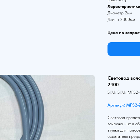
Характеристики
Диаметр 2мм
Длина 2300мм
Цена по запрос
Световод вол
2400
SKU:
SKU:
MFS2-
Артикул: MFS2-
Световод предста
заключенных в об
втулки для присо
осветителя предс