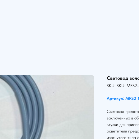
Световод вол
SKU:
SKU:
MFS2-
Артикул: MFS2-
Световод предста
заключенных в об
втулки для присо
осветителя предс
изогнутого типа 