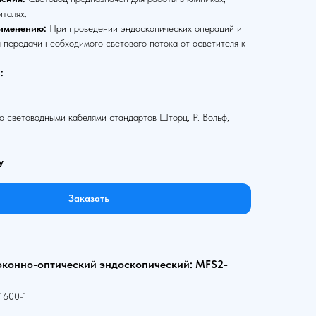
италях.
именению:
При проведении эндоскопических операций и
 передачи необходимого светового потока от осветителя к
:
 световодными кабелями стандартов Шторц, Р. Вольф,
у
Заказать
оконно-оптический эндоскопический: MFS2-
1600-1