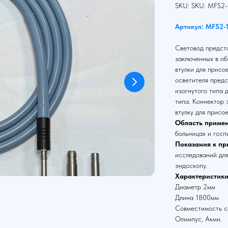
SKU:
SKU:
MFS2-
Артикул: MFS2-
Световод предста
заключенных в об
втулки для присо
осветителя предс
изогнутого типа 
типа. Коннектор
втулку для присо
Область примен
больницах и госп
Показания к пр
исследований для
эндоскопу.
Характеристики
Диаметр 2мм
Длина 1800мм
Совместимость со
Олимпус, Акми.