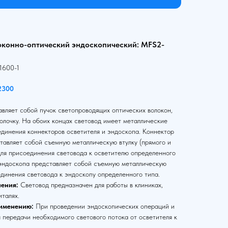
оконно-оптический эндоскопический: MFS2-
1600-1
2300
вляет собой пучок светопроводящих оптических волокон,
олочку. На обоих концах световод имеет металлические
единения коннекторов осветителя и эндоскопа. Коннектор
тавляет собой съемную металлическую втулку (прямого и
для присоединения световода к осветителю определенного
 эндоскопа представляет собой съемную металлическую
единения световода к эндоскопу определенного типа.
ения:
Световод предназначен для работы в клиниках,
италях.
именению:
При проведении эндоскопических операций и
 передачи необходимого светового потока от осветителя к