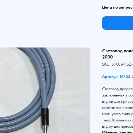
Цена по запрос
Световод вол
2000
SKU:
SKU:
MFS2-
Артикул: MFS2-
Световод предста
заключенных в об
втулки для присо
осветителя предс
изогнутого типа 
типа. Коннектор
втулку для присо
Область примен