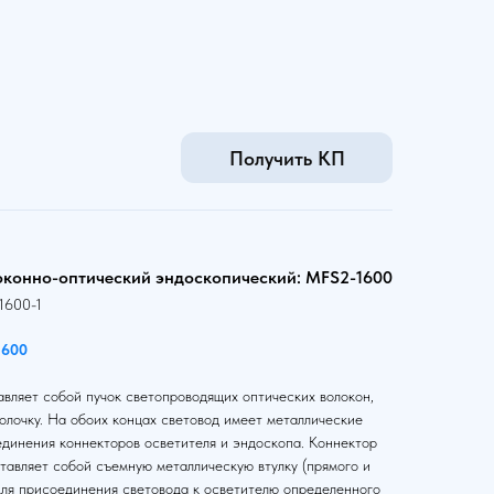
Получить КП
оконно-оптический эндоскопический: MFS2-1600
1600-1
1600
вляет собой пучок светопроводящих оптических волокон,
олочку. На обоих концах световод имеет металлические
единения коннекторов осветителя и эндоскопа. Коннектор
тавляет собой съемную металлическую втулку (прямого и
для присоединения световода к осветителю определенного