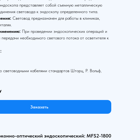
 эндоскопа представляет собой съемную металлическую
единения световода к эндоскопу определенного типа.
ения:
Световод предназначен для работы в клиниках,
италях.
именению:
При проведении эндоскопических операций и
 передачи необходимого светового потока от осветителя к
:
 световодными кабелями стандартов Шторц, Р. Вольф,
у
Заказать
оконно-оптический эндоскопический: MFS2-1800