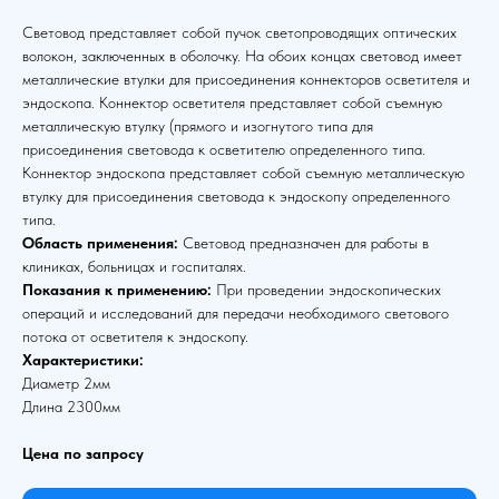
Световод представляет собой пучок светопроводящих оптических
волокон, заключенных в оболочку. На обоих концах световод имеет
металлические втулки для присоединения коннекторов осветителя и
эндоскопа. Коннектор осветителя представляет собой съемную
металлическую втулку (прямого и изогнутого типа для
присоединения световода к осветителю определенного типа.
Коннектор эндоскопа представляет собой съемную металлическую
втулку для присоединения световода к эндоскопу определенного
типа.
Область применения:
Световод предназначен для работы в
клиниках, больницах и госпиталях.
Показания к применению:
При проведении эндоскопических
операций и исследований для передачи необходимого светового
потока от осветителя к эндоскопу.
Характеристики:
Диаметр 2мм
Длина 2300мм
Цена по запросу