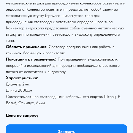
металлические втулки для присоединения коннекторов осветителя и
эндоскопа. Коннектор осветителя представляет собой съемную
металлическую втулку (прямого и изогнутого типа для
присоединения световода к осветителю определенного типа.
Коннектор эндоскопа представляет собой съемную металлическую
втулку для присоединения световода к эндоскопу определенного
типа.
Область применения:
Световод предназначен для работы в
клиниках, больницах и госпиталях.
Показания к применению:
При проведении эндоскопических
операций и исследований для передачи необходимого светового
потока от осветителя к эндоскопу.
Характеристики:
Диаметр 2мм
Длина 2000мм
Совместимость со световодными кабелями стандартов Шторц, Р.
Вольф, Олимпус, Акми.
Цена по запросу
Заказать