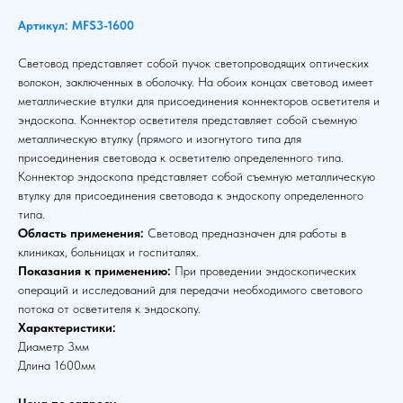
Артикул: MFS3-1600
Световод представляет собой пучок светопроводящих оптических
волокон, заключенных в оболочку. На обоих концах световод имеет
металлические втулки для присоединения коннекторов осветителя и
эндоскопа. Коннектор осветителя представляет собой съемную
металлическую втулку (прямого и изогнутого типа для
присоединения световода к осветителю определенного типа.
Коннектор эндоскопа представляет собой съемную металлическую
втулку для присоединения световода к эндоскопу определенного
типа.
Область применения:
Световод предназначен для работы в
клиниках, больницах и госпиталях.
Показания к применению:
При проведении эндоскопических
операций и исследований для передачи необходимого светового
потока от осветителя к эндоскопу.
Характеристики:
Диаметр 3мм
Длина 1600мм
Цена по запросу