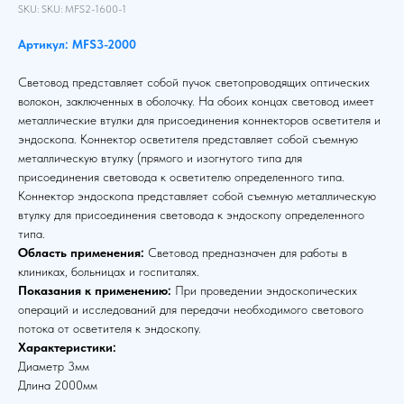
SKU:
SKU:
MFS2-1600-1
Артикул: MFS3-2000
Световод представляет собой пучок светопроводящих оптических
волокон, заключенных в оболочку. На обоих концах световод имеет
металлические втулки для присоединения коннекторов осветителя и
эндоскопа. Коннектор осветителя представляет собой съемную
металлическую втулку (прямого и изогнутого типа для
присоединения световода к осветителю определенного типа.
Коннектор эндоскопа представляет собой съемную металлическую
втулку для присоединения световода к эндоскопу определенного
типа.
Область применения:
Световод предназначен для работы в
клиниках, больницах и госпиталях.
Показания к применению:
При проведении эндоскопических
операций и исследований для передачи необходимого светового
потока от осветителя к эндоскопу.
Характеристики:
Диаметр 3мм
Длина 2000мм