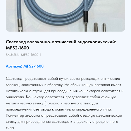
Световод волоконно-оптический эндоскопический:
MFS2-1600
SKU:
SKU:
MFS2-1600-1
Артикул: MFS2-1600
Световод представляет собой пучок светопроводящих оптических
волокон, заключенных в оболочку. На обоих концах световод имеет
металлические втулки для присоединения коннекторов осветителя и
эндоскопа. Коннектор осветителя представляет собой съемную
металлическую втулку (прямого и изогнутого типа для
присоединения световода к осветителю определенного типа.
Коннектор эндоскопа представляет собой съемную металлическую
втулку для присоединения световода к эндоскопу определенного
типа.