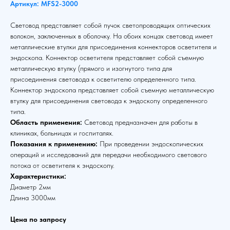
Артикул: MFS2-3000
Световод представляет собой пучок светопроводящих оптических
волокон, заключенных в оболочку. На обоих концах световод имеет
металлические втулки для присоединения коннекторов осветителя и
эндоскопа. Коннектор осветителя представляет собой съемную
металлическую втулку (прямого и изогнутого типа для
присоединения световода к осветителю определенного типа.
Коннектор эндоскопа представляет собой съемную металлическую
втулку для присоединения световода к эндоскопу определенного
типа.
Область применения:
Световод предназначен для работы в
клиниках, больницах и госпиталях.
Показания к применению:
При проведении эндоскопических
операций и исследований для передачи необходимого светового
потока от осветителя к эндоскопу.
Характеристики:
Диаметр 2мм
Длина 3000мм
Цена по запросу