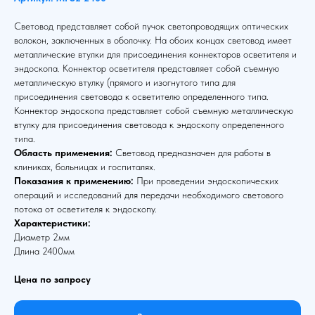
Световод представляет собой пучок светопроводящих оптических
волокон, заключенных в оболочку. На обоих концах световод имеет
металлические втулки для присоединения коннекторов осветителя и
эндоскопа. Коннектор осветителя представляет собой съемную
металлическую втулку (прямого и изогнутого типа для
присоединения световода к осветителю определенного типа.
Коннектор эндоскопа представляет собой съемную металлическую
втулку для присоединения световода к эндоскопу определенного
типа.
Область применения:
Световод предназначен для работы в
клиниках, больницах и госпиталях.
Показания к применению:
При проведении эндоскопических
операций и исследований для передачи необходимого светового
потока от осветителя к эндоскопу.
Характеристики:
Диаметр 2мм
Длина 2400мм
Цена по запросу