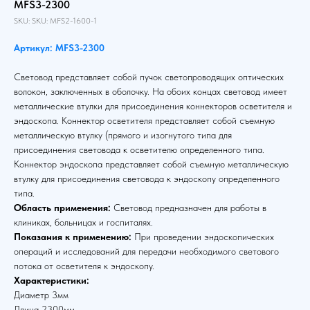
MFS3-2300
SKU:
SKU:
MFS2-1600-1
Артикул: MFS3-2300
Световод представляет собой пучок светопроводящих оптических
волокон, заключенных в оболочку. На обоих концах световод имеет
металлические втулки для присоединения коннекторов осветителя и
эндоскопа. Коннектор осветителя представляет собой съемную
металлическую втулку (прямого и изогнутого типа для
присоединения световода к осветителю определенного типа.
Коннектор эндоскопа представляет собой съемную металлическую
втулку для присоединения световода к эндоскопу определенного
типа.
Область применения:
Световод предназначен для работы в
клиниках, больницах и госпиталях.
Показания к применению:
При проведении эндоскопических
операций и исследований для передачи необходимого светового
потока от осветителя к эндоскопу.
Характеристики:
Диаметр 3мм
Длина 2300мм