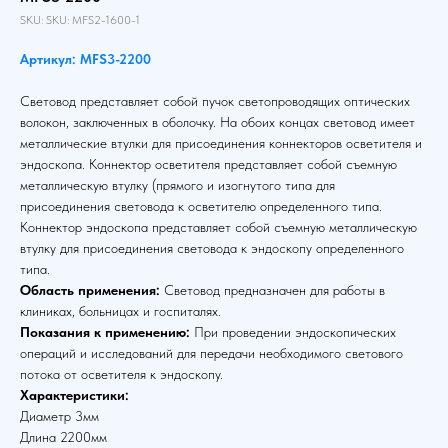
SKU:
SKU:
MFS2-1600-1
Артикул: MFS3-2200
Световод представляет собой пучок светопроводящих оптических
волокон, заключенных в оболочку. На обоих концах световод имеет
металлические втулки для присоединения коннекторов осветителя и
эндоскопа. Коннектор осветителя представляет собой съемную
металлическую втулку (прямого и изогнутого типа для
присоединения световода к осветителю определенного типа.
Коннектор эндоскопа представляет собой съемную металлическую
втулку для присоединения световода к эндоскопу определенного
типа.
Область применения:
Световод предназначен для работы в
клиниках, больницах и госпиталях.
Показания к применению:
При проведении эндоскопических
операций и исследований для передачи необходимого светового
потока от осветителя к эндоскопу.
Характеристики:
Диаметр 3мм
Длина 2200мм