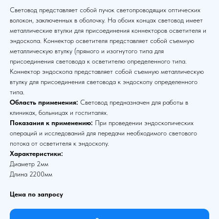
Световод представляет собой пучок светопроводящих оптических
волокон, заключенных в оболочку. На обоих концах световод имеет
металлические втулки для присоединения коннекторов осветителя и
эндоскопа. Коннектор осветителя представляет собой съемную
металлическую втулку (прямого и изогнутого типа для
присоединения световода к осветителю определенного типа.
Коннектор эндоскопа представляет собой съемную металлическую
втулку для присоединения световода к эндоскопу определенного
типа.
Область применения:
Световод предназначен для работы в
клиниках, больницах и госпиталях.
Показания к применению:
При проведении эндоскопических
операций и исследований для передачи необходимого светового
потока от осветителя к эндоскопу.
Характеристики:
Диаметр 2мм
Длина 2200мм
Цена по запросу