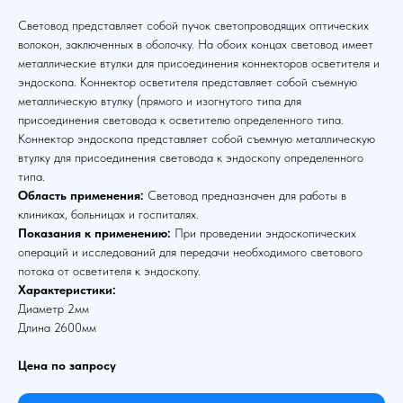
Световод представляет собой пучок светопроводящих оптических
волокон, заключенных в оболочку. На обоих концах световод имеет
металлические втулки для присоединения коннекторов осветителя и
эндоскопа. Коннектор осветителя представляет собой съемную
металлическую втулку (прямого и изогнутого типа для
присоединения световода к осветителю определенного типа.
Коннектор эндоскопа представляет собой съемную металлическую
втулку для присоединения световода к эндоскопу определенного
типа.
Область применения:
Световод предназначен для работы в
клиниках, больницах и госпиталях.
Показания к применению:
При проведении эндоскопических
операций и исследований для передачи необходимого светового
потока от осветителя к эндоскопу.
Характеристики:
Диаметр 2мм
Длина 2600мм
Цена по запросу