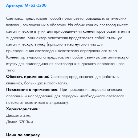
Артикул: MFS2-3200
Световод представляет собой пучок светопроводящих оптических
волокон, заключенных в оболочку. На обоих концах световод имеет
металлические втулки для присоединения коннекторов осветителя и
эндоскопа. Коннектор осветителя представляет собой съемную
металлическую втулку (прямого и изогнутого типа для
присоединения световода к осветителю определенного типа.
Коннектор эндоскопа представляет собой съемную металлическую
втулку для присоединения световода к эндоскопу определенного
типа.
Область применения:
Световод предназначен для работы в
клиниках, больницах и госпиталях.
Показания к применению:
При проведении эндоскопических
операций и исследований для передачи необходимого светового
потока от осветителя к эндоскопу.
Характеристики:
Диаметр 2мм
Длина 3200мм
Цена по запросу