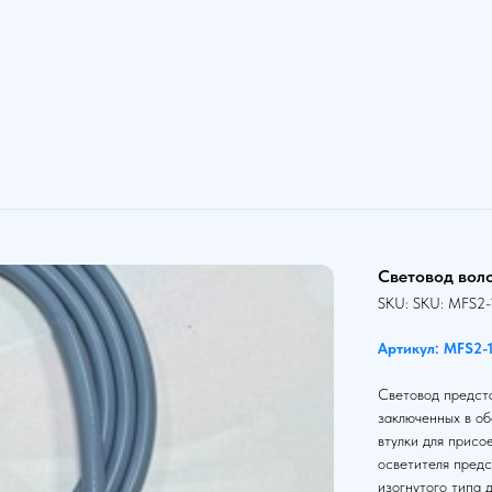
Световод вол
SKU:
SKU:
MFS2-
Артикул: MFS2-
Световод предста
заключенных в об
втулки для присо
осветителя предс
изогнутого типа 