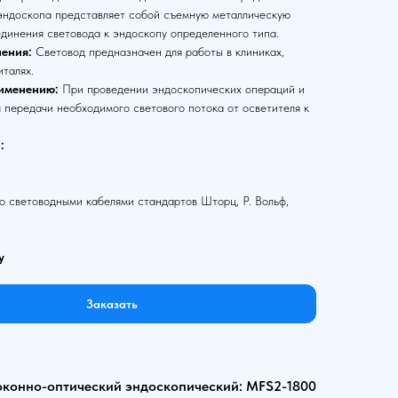
 эндоскопа представляет собой съемную металлическую
единения световода к эндоскопу определенного типа.
ения:
Световод предназначен для работы в клиниках,
италях.
именению:
При проведении эндоскопических операций и
 передачи необходимого светового потока от осветителя к
:
 световодными кабелями стандартов Шторц, Р. Вольф,
у
Заказать
оконно-оптический эндоскопический: MFS2-1800