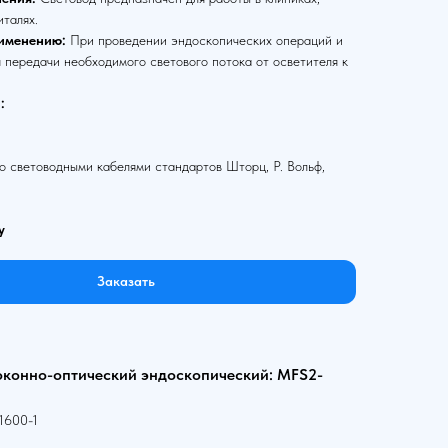
италях.
именению:
При проведении эндоскопических операций и
 передачи необходимого светового потока от осветителя к
:
 световодными кабелями стандартов Шторц, Р. Вольф,
у
Заказать
оконно-оптический эндоскопический: MFS2-
1600-1