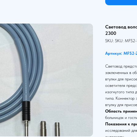
Световод вол
2300
SKU:
SKU:
MFS2-
Артикул: MFS2-
Световод предста
заключенных в об
втулки для присо
осветителя предс
изогнутого типа 
типа. Коннектор
втулку для присо
Область примен
больницах и госп
Показания к пр
исследований для
эндоскопу.