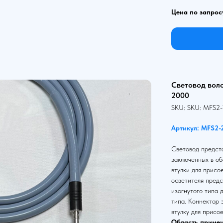
Цена по запрос
Световод вол
2000
SKU:
SKU:
MFS2-
Артикул: MFS2-
Световод предста
заключенных в об
втулки для присо
осветителя предс
изогнутого типа 
типа. Коннектор
втулку для присо
Область примен