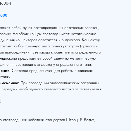
1600-1
1800
вляет собой пучок светопроводящих оптических волокон,
олочку. На обоих концах световод имеет металлические
единения коннекторов осветителя и эндоскопа. Коннектор
тавляет собой съемную металлическую втулку (прямого и
для присоединения световода к осветителю определенного
 эндоскопа представляет собой съемную металлическую
единения световода к эндоскопу определенного типа.
ения:
Световод предназначен для работы в клиниках,
италях.
именению:
При проведении эндоскопических операций и
 передачи необходимого светового потока от осветителя к
:
 световодными кабелями стандартов Шторц, Р. Вольф,