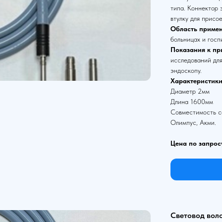
типа. Коннектор
втулку для присо
Область примен
больницах и госп
Показания к пр
исследований для
эндоскопу.
Характеристики
Диаметр 2мм
Длина 1600мм
Совместимость со
Олимпус, Акми.
Цена по запрос
Световод вол