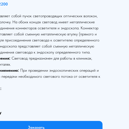
2200
вляет собой пучок светопроводящих оптических волокон,
олочку. На обоих концах световод имеет металлические
единения коннекторов осветителя и эндоскопа. Коннектор
тавляет собой съемную металлическую втулку (прямого и
для присоединения световода к осветителю определенного
 эндоскопа представляет собой съемную металлическую
единения световода к эндоскопу определенного типа.
ения:
Световод предназначен для работы в клиниках,
италях.
именению:
При проведении эндоскопических операций и
 передачи необходимого светового потока от осветителя к
:
у
Заказать