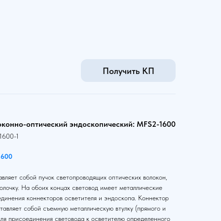
Получить КП
оконно-оптический эндоскопический: MFS2-1600
1600-1
1600
вляет собой пучок светопроводящих оптических волокон,
олочку. На обоих концах световод имеет металлические
единения коннекторов осветителя и эндоскопа. Коннектор
тавляет собой съемную металлическую втулку (прямого и
для присоединения световода к осветителю определенного