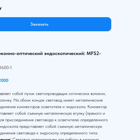
у
Заказать
оконно-оптический эндоскопический: MFS2-
1600-1
2000
вляет собой пучок светопроводящих оптических волокон,
олочку. На обоих концах световод имеет металлические
единения коннекторов осветителя и эндоскопа. Коннектор
тавляет собой съемную металлическую втулку (прямого и
для присоединения световода к осветителю определенного
 эндоскопа представляет собой съемную металлическую
единения световода к эндоскопу определенного типа.
ения:
Световод предназначен для работы в клиниках,