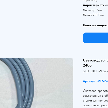
Характеристики
Диаметр 2мм
Длина 2300мм
Цена по запрос
Световод вол
2400
SKU:
SKU:
MFS2-
Артикул: MFS2-
Световод предста
заключенных в об
втулки для присо
осветителя предс