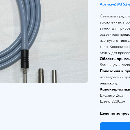
Артикул: MFS2-
Световод предста
заключенных в об
втулки для присо
осветителя предс
изогнутого типа 
типа. Коннектор
втулку для присо
Область примен
больницах и госп
Показания к пр
исследований для
эндоскопу.
Характеристики
Диаметр 2мм
Длина 2200мм
Цена по запрос