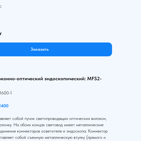
:
у
Заказать
оконно-оптический эндоскопический: MFS2-
1600-1
2400
вляет собой пучок светопроводящих оптических волокон,
олочку. На обоих концах световод имеет металлические
единения коннекторов осветителя и эндоскопа. Коннектор
тавляет собой съемную металлическую втулку (прямого и