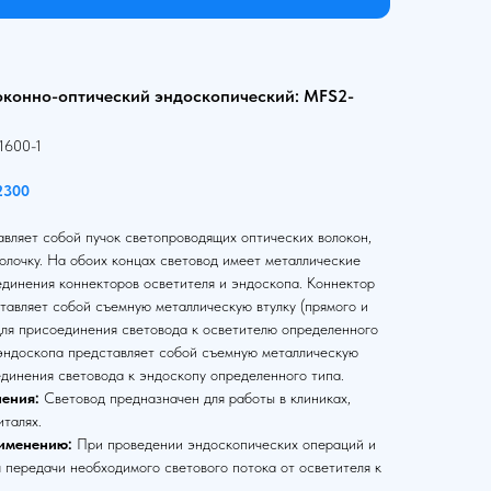
оконно-оптический эндоскопический: MFS2-
1600-1
2300
вляет собой пучок светопроводящих оптических волокон,
олочку. На обоих концах световод имеет металлические
единения коннекторов осветителя и эндоскопа. Коннектор
тавляет собой съемную металлическую втулку (прямого и
для присоединения световода к осветителю определенного
 эндоскопа представляет собой съемную металлическую
единения световода к эндоскопу определенного типа.
ения:
Световод предназначен для работы в клиниках,
италях.
именению:
При проведении эндоскопических операций и
 передачи необходимого светового потока от осветителя к