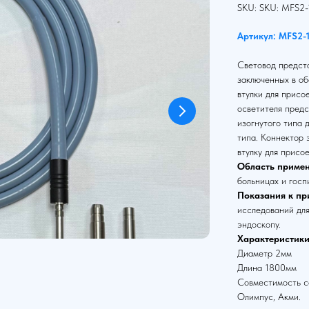
SKU:
SKU:
MFS2-
Артикул: MFS2-
Световод предста
заключенных в об
втулки для присо
осветителя предс
изогнутого типа 
типа. Коннектор
втулку для присо
Область примен
больницах и госп
Показания к пр
исследований для
эндоскопу.
Характеристики
Диаметр 2мм
Длина 1800мм
Совместимость со
Олимпус, Акми.